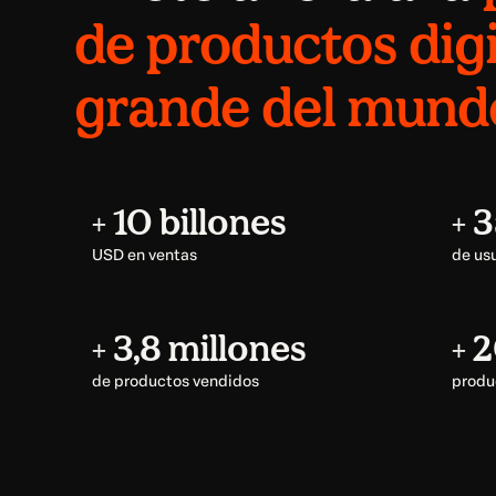
de productos dig
grande del mund
+ 10 billones
+ 
USD en ventas
de us
+ 3,8 millones
+ 
de productos vendidos
produ