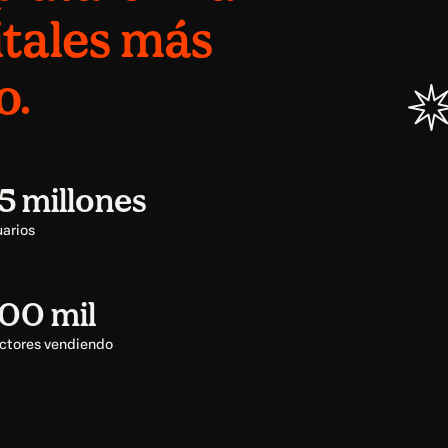
itales más
o.
35 millones
uarios
200 mil
ctores vendiendo