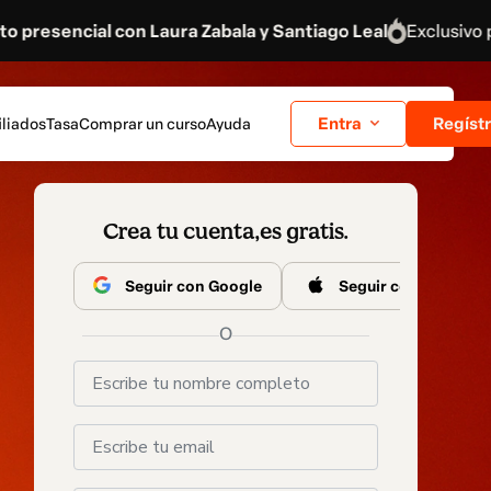
aura Zabala y Santiago Leal
Exclusivo para 40 negocios d
Entra
Regíst
iliados
Tasa
Comprar un curso
Ayuda
Crea tu cuenta,
es gratis.