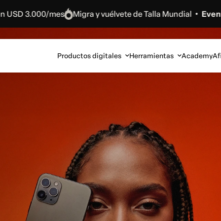
Migra y vuélvete de Talla Mundial
Evento presencial con L
Productos digitales
Herramientas
Academy
Af