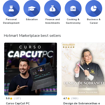
Personal
Education
Finance and
Cooking &
Business &
Development
Investments
Gastronomy
Career
Hotmart Marketplace best sellers
5.0
(
137
)
4.7
(
963
)
Curso CapCut PC
Design de Sobrancelhas e