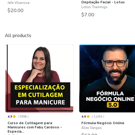
Depilação Facial - Lotus
Jefe Vilanova
Lotus Trainings
$20.00
$7.00
All products
4.9
(
5558
)
4.6
(
11294
)
Curso de Cutilagem para
Fórmula Negócio Online
Manicures com Faby Cardoso -
Alex Vargas
Especia...