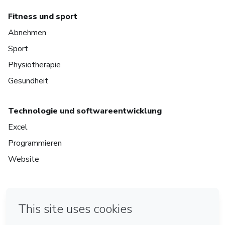
Fitness und sport
Abnehmen
Sport
Physiotherapie
Gesundheit
Technologie und softwareentwicklung
Excel
Programmieren
Website
in Bogota
in Amsterdam
in Madrid
in Mexico City
Made with
❤
in Belo Horizonte