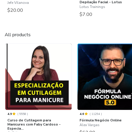
Depilação Facial - Lotus
Jefe Vilanova
Lotus Trainings
$20.00
$7.00
All products
4.9
(
5558
)
4.6
(
11294
)
Curso de Cutilagem para
Fórmula Negócio Online
Manicures com Faby Cardoso -
Alex Vargas
Especia...