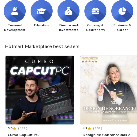
Personal
Education
Finance and
Cooking &
Business &
Development
Investments
Gastronomy
Career
Hotmart Marketplace best sellers
5.0
(
137
)
4.7
(
963
)
Curso CapCut PC
Design de Sobrancelhas e