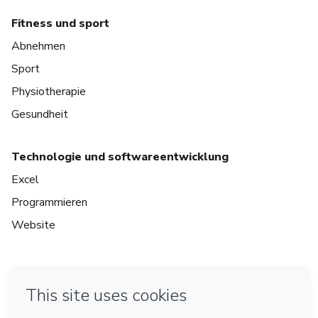
Fitness und sport
Abnehmen
Sport
Physiotherapie
Gesundheit
Technologie und softwareentwicklung
Excel
Programmieren
Website
in Bogota
in Amsterdam
in Madrid
in Mexico City
Made with
❤
in Belo Horizonte