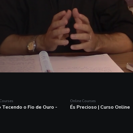
 Courses
Online Courses
ne Courses
Online Courses
 Tecendo o Fio de Ouro -
És Precioso | Curso Online
so Tecendo o Fio de
És Precioso | Curso Onlin
ro - TFO
O És precioso é o primeiro passo
Caminho Ordo Amoris, uma série 
oposta do curso é levá-lo a um
livros e cursos on-line de formaçã
undo conhecimento pessoal.