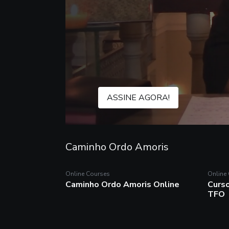
ASSINE AGORA!
Caminho Ordo Amoris
Online Courses
Online
Online Courses
Onli
Caminho Ordo Amoris Online
Curso
Caminho Ordo Amoris
Cur
TFO
Online
Ou
O Caminho Ordo Amoris, que significa
A pr
ordenar para o amor, tem o intuito de
prof