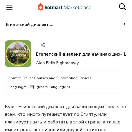
Go
Go
Go
to
to
to
the
payment
footer
main
Египетский диалект для начинающих- 1
content
Египетский диалект для начинающих- 1
Alaa Eldin Elgharbawy
Format
:
Online Courses and Subscription Services
Language
:
general.language.ru
Курс "Египетский диалект для начинающих" полезен
всем, кто много путешествует по Египту, или
планирует жить и работать в этой стране, а также
имеет родственников или друзей - египтян.