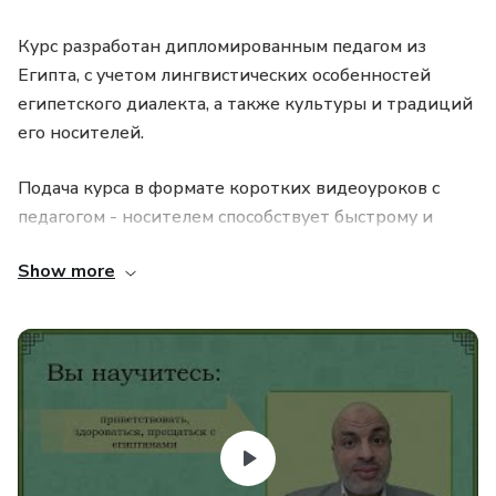
Курс разработан дипломированным педагом из
Египта, с учетом лингвистических особенностей
египетского диалекта, а также культуры и традиций
его носителей.
Подача курса в формате коротких видеоуроков с
педагогом - носителем способствует быстрому и
легкому усвоению материала, особенно фонетики.
Show more
Основное внимание уделяется разговорным темам,
представленным в виде диалогов.
Диалоги сопровождаются доступным пояснением
грамматики и примерами.
Проработав эти уроки, Вы сможете: