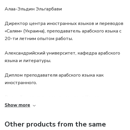
Вопросы о предметах (этот/эта) и ответы на них;
Алаа-Эльдин Эльгарбави
Вопрос «где?», «откуда?», «есть ли?»;
Директор центра иностранных языков и переводов
«Салям» (Украина), преподаватель арабского языка с
Утвердительные и отрицательные ответы на
20-ти летним опытом работы.
вопросы;
Александрийский университет, кафедра арабского
Направление движения (вперед, направо, налево),
языка и литературы.
месторасположение (спереди, сзади, рядом, слева,
справа).
Диплом преподавателя арабского языка как
иностранного.
Познакомитесь с особенностями произношения
египетского диалекта.
Высший институт исламских наук в Каире.
Show more
Пройдя обучение на курсе, Вы научитесь:
Работаю директором языкового центра,
преподавателем арабского языка, репетитором,
1. Приветствовать, здороваться, прощаться с
Other products from the same
переводчиком, корректором переводов с русского на
египтянами.