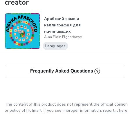
creator
арабский языки.
2. Представляться, рассказывать о себе.
Также являюсь автором и разработчиком онлайн-
Арабский язык и
каллиграфия для
платформы для изучения арабского языка «Академии
3. Задавать различные вопросы собеседнику.
начинающих
Салям» и специализированных курсов арабского
Alaa Eldin Elgharbawy
(Arabic language)
языка онлайн:
4. Считать от 1 до 100, делать покупки и заказы и
Languages
многое другое.
1. Арабские идиомы
2. Фразовые глаголы
Frequently Asked Questions
3. Связь предложений
4. Ошибки исправляй
The content of this product does not represent the official opinion
or policy of Hotmart. If you see improper information,
report it here
5. Слушай.Понимай.Говори.
Опыт преподавания арабского языка в странах: