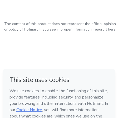
The content of this product does not represent the official opinion
or policy of Hotmart. If you see improper information,
report it here
in Bogota
in Amsterdam
in Madrid
in Mexico City
Made with
❤
in Belo Horizonte
Learn about Hotmart