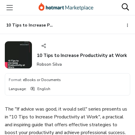
Go
Go
Go
to
to
to
the
payment
footer
main
10 Tips to Increase Productivity at Work
content
10 Tips to Increase Productivity at Work
Robson Silva
Format
:
eBooks or Documents
Language
:
English
The "If advice was good, it would sell" series presents us
in "10 Tips to Increase Productivity at Work", a practical
and inspiring guide that offers effective strategies to
boost your productivity and achieve professional success.