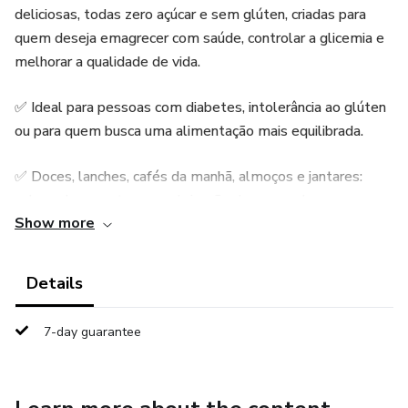
deliciosas, todas zero açúcar e sem glúten, criadas para
quem deseja emagrecer com saúde, controlar a glicemia e
melhorar a qualidade de vida.
✅ Ideal para pessoas com diabetes, intolerância ao glúten
ou para quem busca uma alimentação mais equilibrada.
✅ Doces, lanches, cafés da manhã, almoços e jantares:
sabor e bem-estar sem abrir mão do prazer de comer.
Show more
✅ Fáceis de preparar, com ingredientes simples e
acessíveis.
Details
💡 Transforme sua cozinha e redescubra o prazer de se
7-day guarantee
alimentar bem todos os dias!