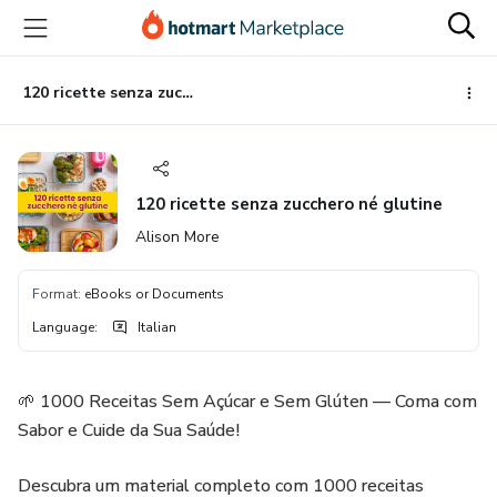
Go
Go
Go
to
to
to
the
payment
footer
main
120 ricette senza zucchero né glutine
content
120 ricette senza zucchero né glutine
Alison More
Format
:
eBooks or Documents
Language
:
Italian
🌱 1000 Receitas Sem Açúcar e Sem Glúten — Coma com
Sabor e Cuide da Sua Saúde!
Descubra um material completo com 1000 receitas