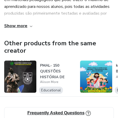
aprendizado para nossos alunos, pois todas as atividades
produzidas são primeiramente testadas e avaliadas por
centenas de professores e alunos .
Show more
Other products from the same
creator
PMAL- 150
k
QUESTÕES
B
HISTÓRIA DE
A
Alison More
ALAGOAS
Educational
Frequently Asked Questions