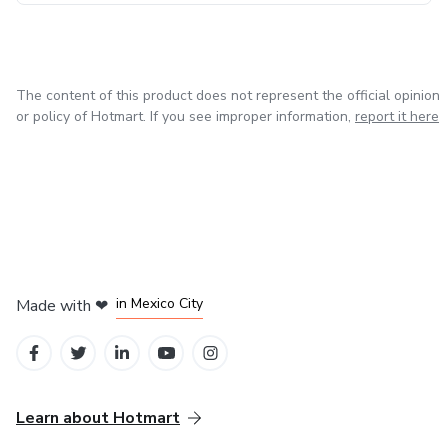
The content of this product does not represent the official opinion
or policy of Hotmart. If you see improper information,
report it here
in Bogota
in Amsterdam
in Madrid
in Mexico City
Made with
❤
in Belo Horizonte
Learn about Hotmart