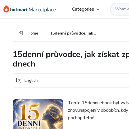
Go
Go
Go
Categories
to
to
to
the
payment
footer
main
Home
15denní průvodce, jak získat zpět svou energii po těžkých dnech
content
15denní průvodce, jak získat z
dnech
English
Tento 15denní ebook byl vytvo
znovunapojení v obdobích, kdy
pochopitelné.