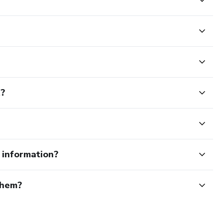
t?
e information?
them?