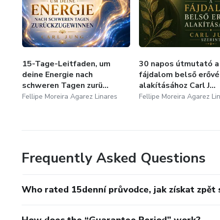
15-Tage-Leitfaden, um
30 napos útmutató a
deine Energie nach
fájdalom belső erővé
schweren Tagen zurü...
alakításához Carl J...
Fellipe Moreira Agarez Linares
Fellipe Moreira Agarez Li
Frequently Asked Questions
Who rated 15denní průvodce, jak získat zpět 
How does the “Guarantee Period” work?