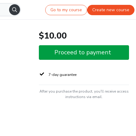
Go to my course
Create new course
$10.00
Proceed to payment
7-day guarantee
After you purchase the product, you'll receive access
instructions via email.