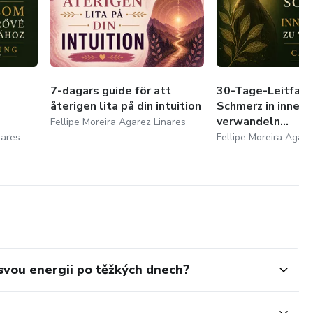
7-dagars guide för att
30-Tage-Leitfade
återigen lita på din intuition
Schmerz in innere
verwandeln...
Fellipe Moreira Agarez Linares
nares
Fellipe Moreira Agare
svou energii po těžkých dnech?