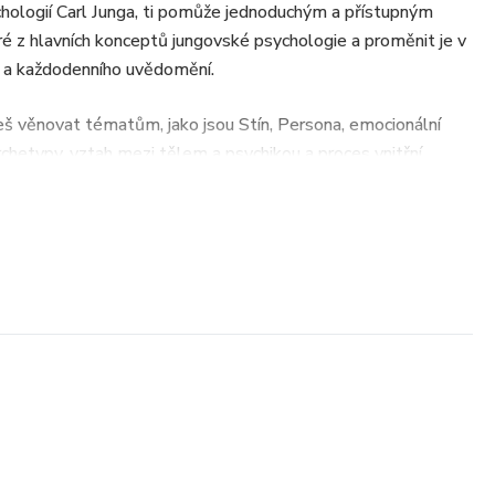
ychologií Carl Junga, ti pomůže jednoduchým a přístupným
z hlavních konceptů jungovské psychologie a proměnit je v
e a každodenního uvědomění.
 věnovat tématům, jako jsou Stín, Persona, emocionální
rchetypy, vztah mezi tělem a psychikou a proces vnitřní
hy, emocionálně realistické příklady a praktická cvičení
lépe porozumět tomu, co prožíváš, obnovit mentální i
at autentičtější vztah sama k sobě.
á řešení ani povrchní motivaci, ale postupnou, hlubokou a
btížnými obdobími s větší jasností, vnitřní rovnováhou a