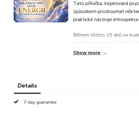
Tato příručka, inspirovaná ps
způsobem prozkoumat některé 
praktické nástroje introspekc
Během těchto 15 dnů se budeš
komplexy, jazyk snů, ženské a
proměny.
Show more
Každá část obsahuje vedené úva
navržená tak, aby ti pomohla 
emocionální energii a vybudov
Details
Tato příručka nenabízí okamžit
7-day guarantee
lidskou cestu, jak procházet o
emocionálním uvědoměním.