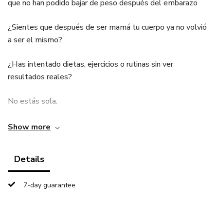
que no han podido bajar de peso después del embarazo
¿Sientes que después de ser mamá tu cuerpo ya no volvió
a ser el mismo?
¿Has intentado dietas, ejercicios o rutinas sin ver
resultados reales?
No estás sola.
Mamá Sin Dietas es un ebook práctico y sencillo basado en
Show more
el ayuno intermitente adaptado para mujeres reales,
especialmente pensado para mamás mayores de 25 años
Details
que desean:
7-day guarantee
✨ Bajar de peso sin dietas extremas
✨ Recuperar su energía diaria