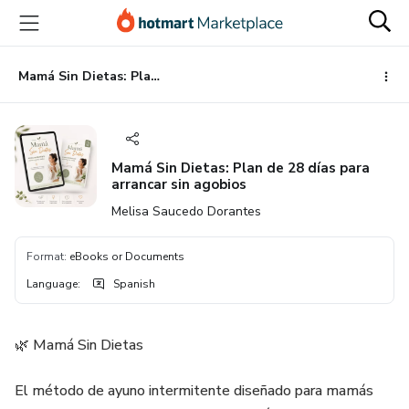
Go
Go
Go
to
to
to
the
payment
footer
main
Mamá Sin Dietas: Plan de 28 días para arrancar sin agobios
content
Mamá Sin Dietas: Plan de 28 días para
arrancar sin agobios
Melisa Saucedo Dorantes
Format
:
eBooks or Documents
Language
:
Spanish
🌿 Mamá Sin Dietas
El método de ayuno intermitente diseñado para mamás