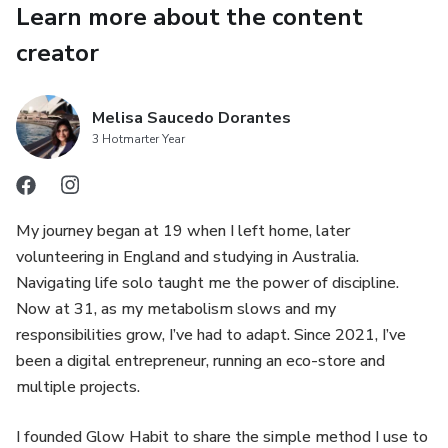
Learn more about the content
✨ Sentirse más ligeras, seguras y seguras de sí mismas
creator
✨ Volver a conectar con su cuerpo sin sufrir procesos
restrictivos
Melisa Saucedo Dorantes
3 Hotmarter Year
💡 ¿Qué hace diferente este método?
A diferencia de las dietas tradicionales que generan
My journey began at 19 when I left home, later
frustración y efecto rebote, este método se basa en un
volunteering in England and studying in Australia.
estilo de vida flexible que se adapta a tu rutina como
Navigating life solo taught me the power of discipline.
mamá.
Now at 31, as my metabolism slows and my
responsibilities grow, I’ve had to adapt. Since 2021, I’ve
No necesitas pasar hambre, ni seguir planes complicados.
been a digital entrepreneur, running an eco-store and
multiple projects.
Solo necesitas aprender a organizar tus horarios de
alimentación de forma inteligente.
I founded Glow Habit to share the simple method I use to