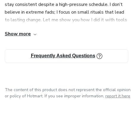
stay consistent despite a high-pressure schedule. I don’t
📘 ¿Qué incluye este ebook?
believe in extreme fads; I focus on small rituals that lead
to lasting change. Let me show you how I did it with tools
✔ Guía completa de ayuno intermitente explicada paso a
designed to be clear and actionable.
paso
Show more
✔ Plan de alimentación fácil, saludable y adaptable
Frequently Asked Questions
✔ Herramientas para organizar tus hábitos diarios
✔ Rutinas simples que puedes adaptar a tu estilo de vida
✔ Estrategias para mantener la constancia sin estrés
The content of this product does not represent the official opinion
or policy of Hotmart. If you see improper information,
report it here
💖 Este producto es para ti si:
Eres mamá y sientes que te has descuidado
Has probado dietas sin resultados sostenibles