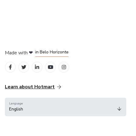
in Mexico City
in Bogota
in Amsterdam
in Madrid
in Belo Horizonte
Made with
❤
Learn about Hotmart
Language
English