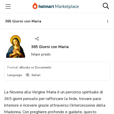
Go
Go
Go
to
to
to
the
payment
footer
main
365 Giorni con Maria
content
365 Giorni con Maria
felipe prado
Format
:
eBooks or Documents
Language
:
Italian
La Novena alla Vergine Maria è un percorso spirituale di
365 giorni pensato per rafforzare la fede, trovare pace
interiore e ricevere grazie attraverso l’intercessione della
Madonna. Con preghiere profonde e guidate, questo