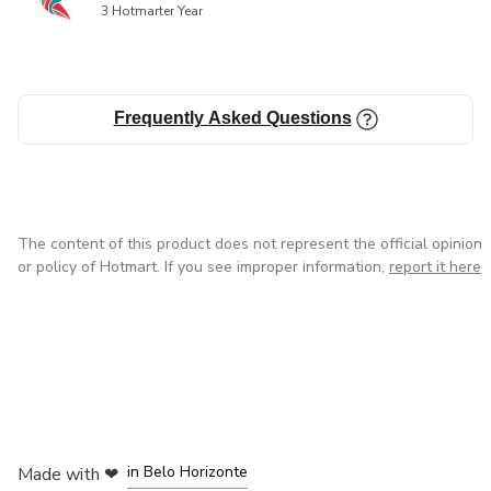
3 Hotmarter Year
Identificar a tu público objetivo y sus necesidades.
Crear una imagen de marca auténtica y diferenciadora.
Frequently Asked Questions
Desarrollar una estrategia clara.
Aprovechar el poder de las redes sociales.
Construir relaciones con tu audiencia.
The content of this product does not represent the official opinion
or policy of Hotmart. If you see improper information,
report it here
Ofrecer una experiencia excepcional a tus clientes.
Medir y ajustar tu estrategia.
Beneficios de leer este ebook
in Mexico City
in Bogota
in Amsterdam
in Madrid
Dejarás de competir solo por precio.
in Belo Horizonte
Made with
❤