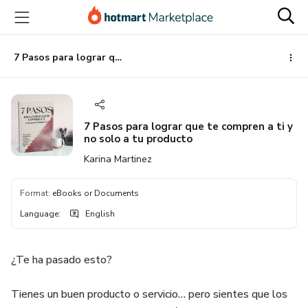
Go
Go
Go
to
to
to
the
payment
footer
main
7 Pasos para lograr que te compren a ti y no solo a tu producto
content
7 Pasos para lograr que te compren a ti y
no solo a tu producto
Karina Martinez
Format
:
eBooks or Documents
Language
:
English
¿Te ha pasado esto?
Tienes un buen producto o servicio… pero sientes que los