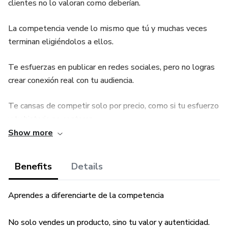
clientes no lo valoran como deberían.
La competencia vende lo mismo que tú y muchas veces
terminan eligiéndolos a ellos.
Te esfuerzas en publicar en redes sociales, pero no logras
crear conexión real con tu audiencia.
Te cansas de competir solo por precio, como si tu esfuerzo
y tu historia no contaran.
Show more
👉 Si te identificaste con alguna de estas situaciones, este
ebook es para ti.
Benefits
Details
La verdad es simple:
Aprendes a diferenciarte de la competencia
Las personas no compran productos, compran personas.
No solo vendes un producto, sino tu valor y autenticidad.