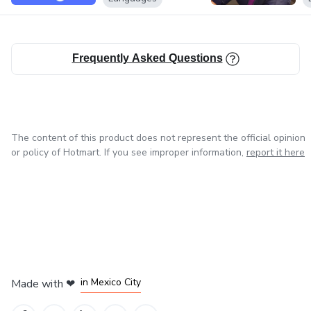
Possui certificação CELTA – PASS A, emitido pela
Cambridge (Sydney, 2019).
Frequently Asked Questions
Mentorada do programa BTE – Best Teacher Ever, migrou
para plataforma 100% online em Março de 2020.
Especialista no ensino de pronúncia para professores pelo
The content of this product does not represent the official opinion
curso do professor Higor Cavalcante.
or policy of Hotmart. If you see improper information,
report it here
Mastercoach Criacional.
Especialista em Análise de Perfil Comportamental.
in Bogota
in Amsterdam
in Madrid
in Mexico City
Made with
❤
in Belo Horizonte