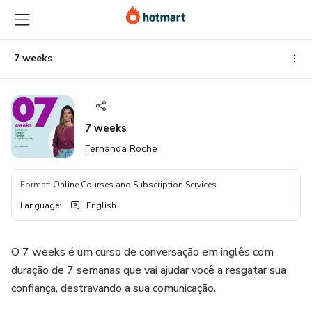
Go
Go
Go
to
to
to
the
payment
footer
main
7 weeks
content
7 weeks
Fernanda Roche
Format
:
Online Courses and Subscription Services
Language
:
English
O 7 weeks é um curso de conversação em inglês com
duração de 7 semanas que vai ajudar você a resgatar sua
confiança, destravando a sua comunicação.