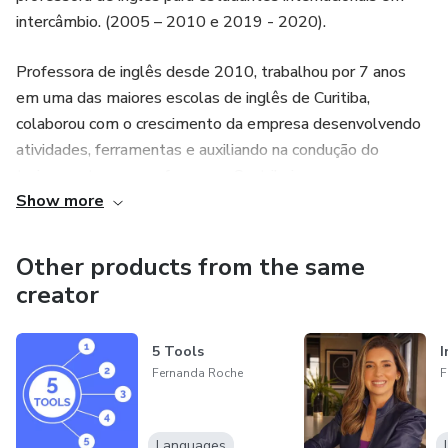
intercâmbio. (2005 – 2010 e 2019 - 2020).
Professora de inglês desde 2010, trabalhou por 7 anos
em uma das maiores escolas de inglês de Curitiba,
colaborou com o crescimento da empresa desenvolvendo
atividades, ferramentas e auxiliando na condução do
treinamento para professores. Contribuiu para a
Show more
organização e realização de “Summer Camps” e workshops
como atividades extra curriculares direcionado a alunos de
vários níveis e diferentes habilidades.
Other products from the same
creator
Especialista em ABORDAGEM COMUNICATIVA como
metodologia, acrescenta diferentes técnicas e desenvolve
5 Tools
I
material dependendo da necessidade de cada aluno.
Fernanda Roche
F
Pós Graduada em Inglês – Metodologia do Ensino e
Tradução (PUC PR).
Languages