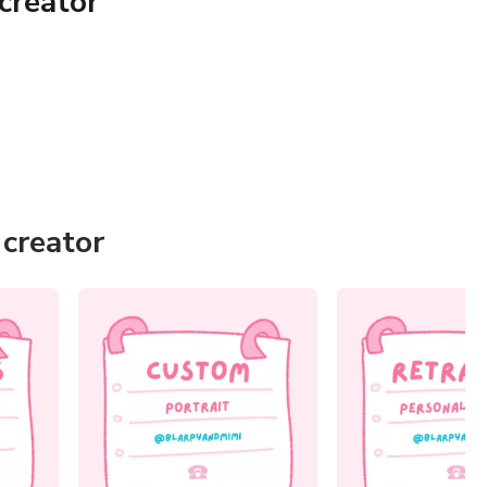
creator
to visual del alfabeto
en práctica, refuerzo y familiarización, no en explicación
aterial?
tividades en inglés para casa
creator
ia
s para usarlo.