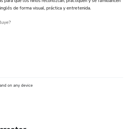
 para que los niños reconozcan, practiquen y se familiaricen
inglés de forma visual, práctica y entretenida.
cluye?
a con la que empieza cada palabra
and on any device
tra inicial
ezan con una letra específica
 según la letra inicial