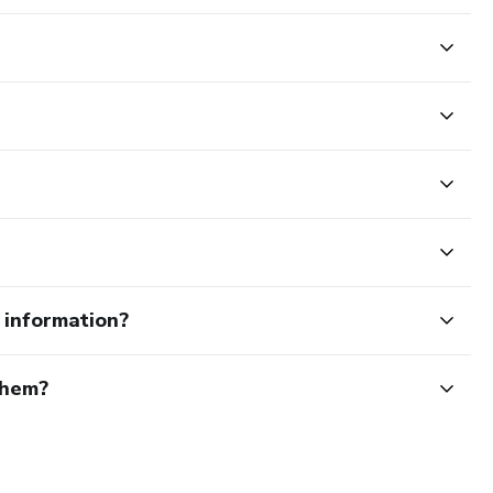
e information?
them?