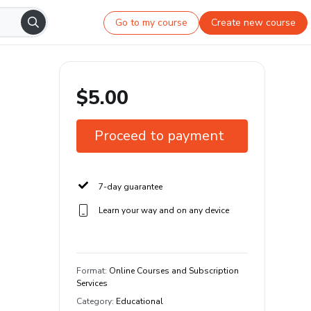
Go to my course
Create new course
$5.00
Proceed to payment
7-day guarantee
Learn your way and on any device
Format
:
Online Courses and Subscription
Services
Category
:
Educational