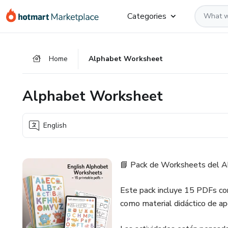
Go
Go
Go
Categories
to
to
to
the
payment
footer
main
Home
Alphabet Worksheet
content
Alphabet Worksheet
English
📘 Pack de Worksheets del A
Este pack incluye 15 PDFs con
como material didáctico de apo