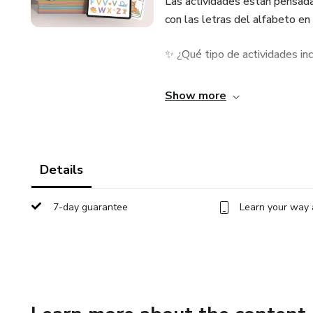
Las actividades están pensadas
con las letras del alfabeto en 
✨ ¿Qué tipo de actividades in
- Encerrar en círculos la letr
Show more
- Trazar letras del alfabeto
- Escribir el alfabeto
Details
- Colorear letras
7-day guarantee
Learn your way 
- Colorear imágenes según la le
- Identificar objetos que empi
- Recortar y clasificar imágenes