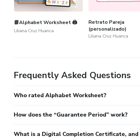
📌 Importante
📄 Formato: PDF (descarga dig
Retrato Pareja
📘Alphabet Worksheet 🖨️
(personalizado)
Liliana Cruz Huanca
🖨️ Material imprimible
Liliana Cruz Huanca
🎯 Material de apoyo y refuer
❗ No es un curso ni un libro d
Frequently Asked Questions
Who rated Alphabet Worksheet?
How does the “Guarantee Period” work?
What is a Digital Completion Certificate, an