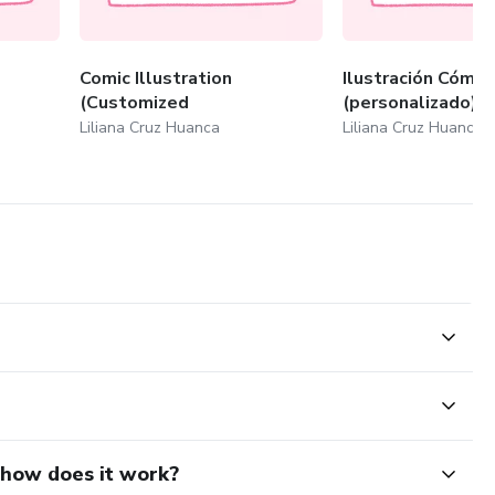
ital)
Comic Illustration
Ilustración Cómic
(Customized
(personalizado)
Liliana Cruz Huanca
Liliana Cruz Huanca
zo
e enseñanza de inglés
d how does it work?