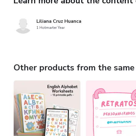
Learn more about the content 
- Actividades de reconocimien
Liliana Cruz Huanca
Todo el material está enfocado 
1 Hotmarter Year
teórica.
👩‍👧‍👦 ¿Para quién es este m
- Mamás y papás que buscan ac
Other products from the same 
- Profesoras de inicial o primar
- Centros infantiles
- Cuidadores o niñeras
👉 No es necesario saber inglé