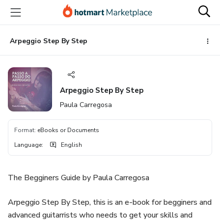
Go
Go
Go
to
to
to
the
payment
footer
main
Arpeggio Step By Step
content
Arpeggio Step By Step
Paula Carregosa
Format
:
eBooks or Documents
Language
:
English
The Begginers Guide by Paula Carregosa
Arpeggio Step By Step, this is an e-book for begginers and
advanced guitarrists who needs to get your skills and