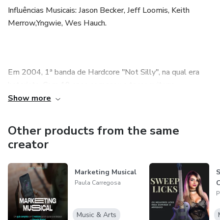
Influências Musicais: Jason Becker, Jeff Loomis, Keith
Merrow,Yngwie, Wes Hauch.
Em 2004, 1ª banda de Hardcore "Not Silly", na qual era
baterista. Com 19 anos começou a tocar guitarra.
Show more
Em 2009, tocou na banda "Waking the Silence" de
Deathcore.
Other products from the same
creator
Em 2010, Trabalhou com instrumentos musicais na
Teodoro Sampaio, lojas Hendrix Music e Hendrix Áudio e
Tecnologia no setor de interfaces/plugins para gravação.
Marketing Musical
S
C
Paula Carregosa
P
Em 2012 participou de TV-Shows ''Rocka Rolla'' da MTV,
entrevistada por Bruno Sutter, Detonator, para o projeto
Music & Arts