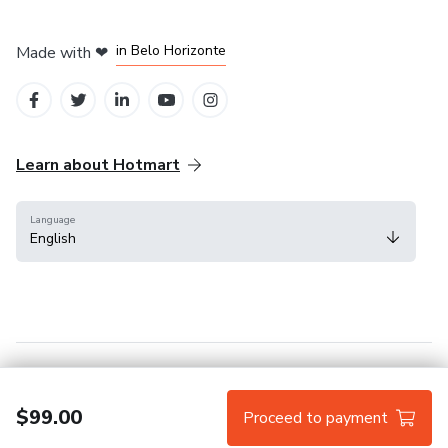
in Mexico City
in Bogota
in Amsterdam
in Madrid
in Belo Horizonte
Made with
❤
Learn about Hotmart
Language
English
Help Center
Terms
Privacy
Cookies
$99.00
Proceed to payment
Hotmart — 2011-2026 © All rights reserved.