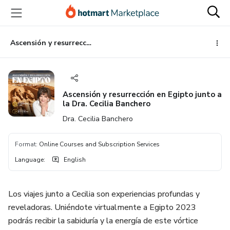
Go
Go
Go
to
to
to
the
payment
footer
main
Ascensión y resurrección en Egipto junto a la Dra. Cecilia Banchero
content
Ascensión y resurrección en Egipto junto a
la Dra. Cecilia Banchero
Dra. Cecilia Banchero
Format
:
Online Courses and Subscription Services
Language
:
English
Los viajes junto a Cecilia son experiencias profundas y
reveladoras. Uniéndote virtualmente a Egipto 2023
podrás recibir la sabiduría y la energía de este vórtice