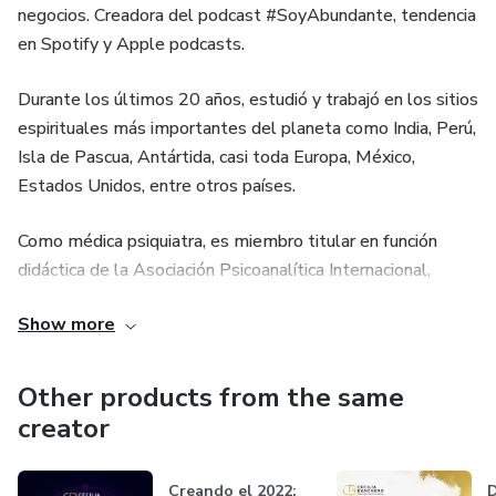
negocios. Creadora del podcast #SoyAbundante, tendencia
en Spotify y Apple podcasts.
Durante los últimos 20 años, estudió y trabajó en los sitios
espirituales más importantes del planeta como India, Perú,
Isla de Pascua, Antártida, casi toda Europa, México,
Estados Unidos, entre otros países.
Como médica psiquiatra, es miembro titular en función
didáctica de la Asociación Psicoanalítica Internacional,
terapeuta familiar sistémico; y profesora de metafísica y
Show more
meditación.
Hoy, como lifecoach y maestra espiritual, las causas que
Other products from the same
más la motivan actualmente son la integración de técnicas
creator
ancestrales provenientes de las culturas y civilizaciones
más antiguas del planeta, con las técnicas más modernas
Creando el 2022:
D