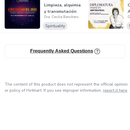
como el psicoanálisis, la neurobiología y la física cuántica.
Limpieza, alquimia
O
y transmutación
Dra. Cecilia Banchero
D
Spirituality
Frequently Asked Questions
The content of this product does not represent the official opinion
or policy of Hotmart. If you see improper information,
report it here