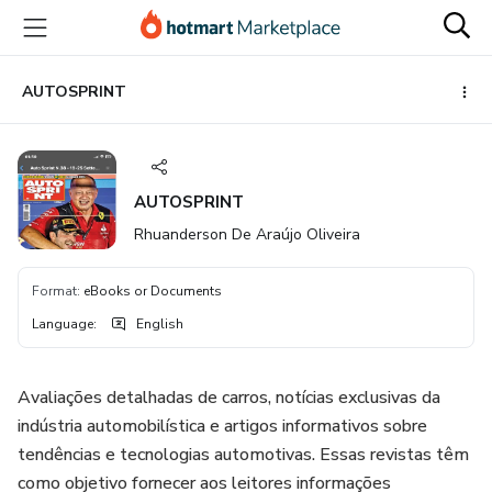
Go
Go
Go
to
to
to
the
payment
footer
main
AUTOSPRINT
content
AUTOSPRINT
Rhuanderson De Araújo Oliveira
Format
:
eBooks or Documents
Language
:
English
Avaliações detalhadas de carros, notícias exclusivas da
indústria automobilística e artigos informativos sobre
tendências e tecnologias automotivas. Essas revistas têm
como objetivo fornecer aos leitores informações