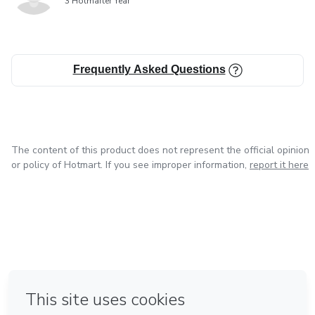
3 Hotmarter Year
Frequently Asked Questions
The content of this product does not represent the official opinion
or policy of Hotmart. If you see improper information,
report it here
in Mexico City
in Bogota
in Amsterdam
in Madrid
in Belo Horizonte
Made with
❤