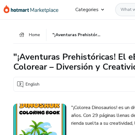
Go
Go
Go
Categories
to
to
to
the
payment
footer
main
Home
"¡Aventuras Prehistóricas! El eBook de Dinosaurios para Colorear – Diversión y Creatividad en 29 Páginas"
content
"¡Aventuras Prehistóricas! El 
Colorear – Diversión y Creativ
English
"¡Colorea Dinosaurios! es un 
años. Con 29 páginas llenas 
rienda suelta a su creatividad,