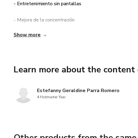
- Entretenimiento sin pantallas
- Mejora de la concentración
Show more
- Fomento de la paciencia
- Diversión y aprendizaje
Learn more about the content 
- Accesibilidad y comodidad
Estefanny Geraldine Parra Romero
4 Hotmarter Year
Other products from the same 