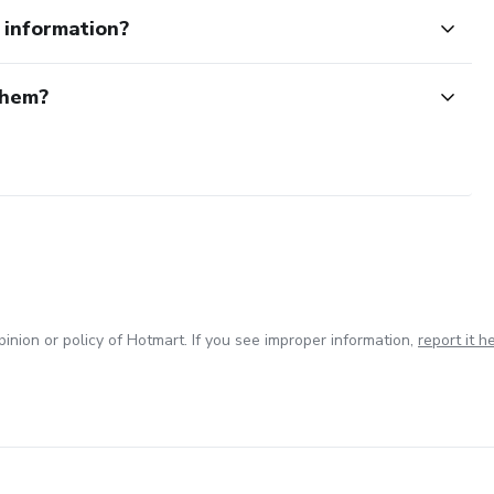
e information?
them?
inion or policy of Hotmart. If you see improper information,
report it h