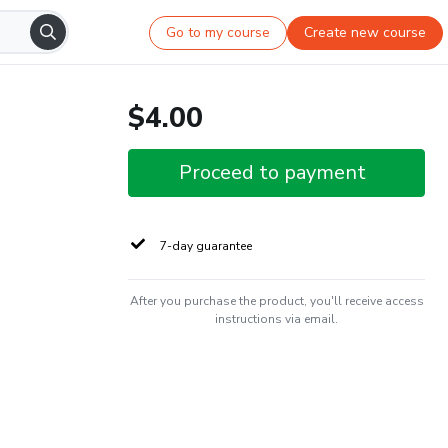
Go to my course
Create new course
$4.00
Proceed to payment
7-day guarantee
After you purchase the product, you'll receive access
instructions via email.