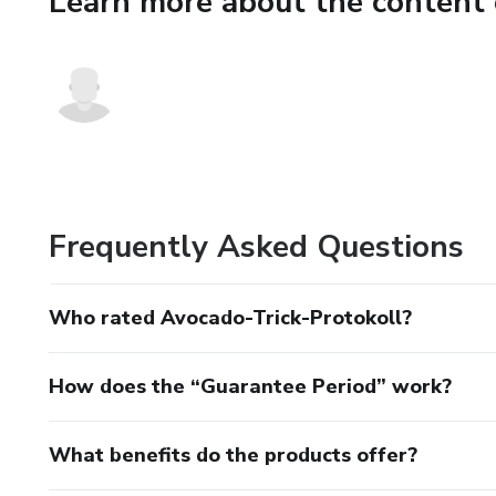
Learn more about the content 
Körper und eine gesündere Rou
kraftvollen Lösung auf Avoca
Frequently Asked Questions
Who rated Avocado-Trick-Protokoll?
How does the “Guarantee Period” work?
What benefits do the products offer?