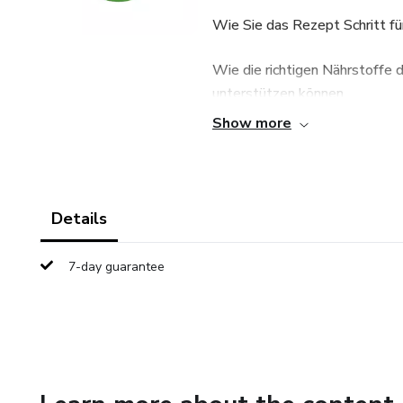
Wie Sie das Rezept Schritt fü
Wie die richtigen Nährstoffe 
unterstützen können
Show more
Wie Sie dieses Getränk in weni
Wie Stoffwechsel, Durchblutu
unterstützt werden können
Details
Wie Müdigkeit, Erschöpfung u
7-day guarantee
können
Alles wird klar und einfach er
können.
Dieses E-Book ist ideal für al