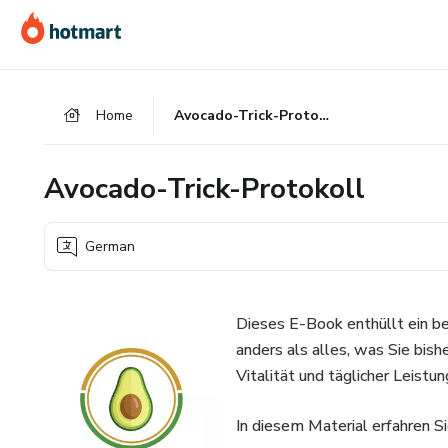
Go
Go
Go
to
to
to
the
payment
footer
main
Home
Avocado-Trick-Protokoll
content
Avocado-Trick-Protokoll
German
Dieses E-Book enthüllt ein b
anders als alles, was Sie bis
Vitalität und täglicher Leistun
In diesem Material erfahren Si