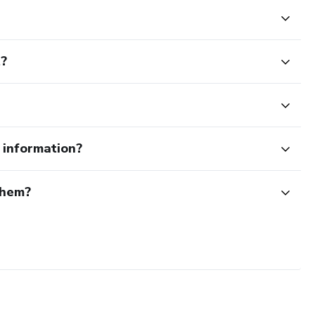
t?
e information?
them?