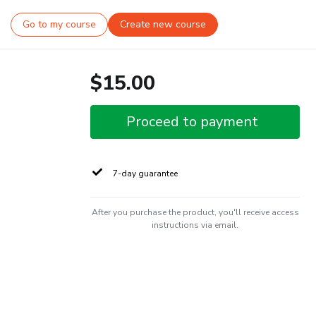
Go to my course
Create new course
$15.00
Proceed to payment
7-day guarantee
After you purchase the product, you'll receive access
instructions via email.