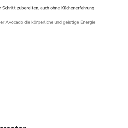
r Schritt zubereiten, auch ohne Küchenerfahrung
der Avocado die körperliche und geistige Energie
gen Minuten in Ihre tägliche Routine integrieren
ng, mentale Klarheit und allgemeines Wohlbefinden
nd das Gefühl von Schwere im Körper reduziert werden
klärt, mit praktischen Anleitungen, damit Sie sofort starten
le, die sich mehr Energie, mehr Fokus, mehr Leichtigkeit im