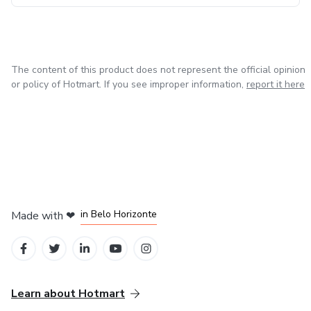
The content of this product does not represent the official opinion
or policy of Hotmart. If you see improper information,
report it here
in Mexico City
in Bogota
in Amsterdam
in Madrid
in Belo Horizonte
Made with
❤
Learn about Hotmart