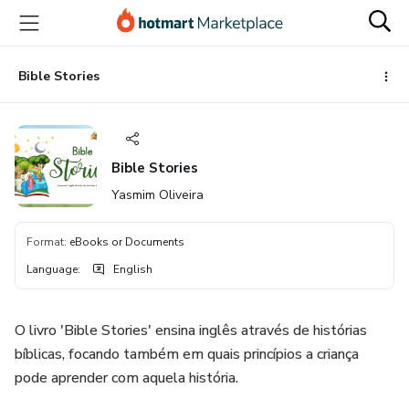
Go
Go
Go
to
to
to
the
payment
footer
main
Bible Stories
content
Bible Stories
Yasmim Oliveira
Format
:
eBooks or Documents
Language
:
English
O livro 'Bible Stories' ensina inglês através de histórias
bíblicas, focando também em quais princípios a criança
pode aprender com aquela história.