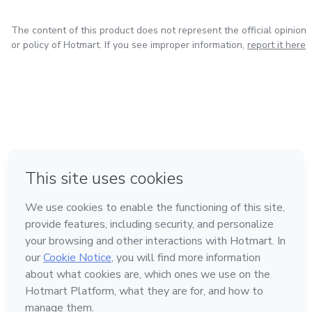
The content of this product does not represent the official opinion
or policy of Hotmart. If you see improper information,
report it here
in Bogota
in Amsterdam
in Madrid
in Mexico City
Made with
❤
in Belo Horizonte
Learn about Hotmart
Language
English