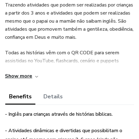
Trazendo atividades que podem ser realizadas por crianças
a partir dos 3 anos e atividades que podem ser realizadas
mesmo que o papai ou a mamãe não saibam inglês. São
atividades que promovem também a gentileza, obediência,
confiança em Deus e muito mais.
Todas as histórias vêm com o QR CODE para serem
assistidas no YouTube, flashcards, cenário e puppets
(marionetes) para que a criança possa brincar usando as
Show more
palavras e a história que aprendeu. São um total de 4
histórias enriquecedoras para você utilizar neste momento
de devocional bilíngue.
Benefits
Details
- Inglês para crianças através de histórias bíblicas.
- Atividades dinâmicas e divertidas que possibilitam o