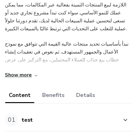
اللازمة لبيع المنتجات الثمينة بفعالية عبر المكالمات، مما يمكن
عملك للنمو الأساسي. سواء كنت تبدأ مشروع تجاري جديد أو
تسعى لتحسين عملية المبيعات الحالية لديك، تقدم دورتنا حلولاً
عملية للتغلب على التحديات التي ترتبط غالبًا بالمبيعات الكبيرة.
نبدأ بأساسيات تحديد منتجات عالية القيمة التي تتوافق مع نموذج
الأعمال والجمهور المستهدف. ثم نغوص في تعقيدات إنشاء
خطاب بيع جذاب للعملاء المحتملين، مع التركيز على عرض
القيمة وحل المشكلات.
Show more
ويدور الجزء الأساسي من هذه الدورة حول إتقان فن المكالمات
الهاتفية. ستتعلم كيفية بناء الثقة والارتباط بسرعة عبر الهاتف،
Content
Benefits
Details
وطرح الأسئلة الصحيحة لكشف احتياجات العملاء، والتعامل مع
الاعتراضات، وفي النهاية توجيه عملائك نحو قرار الشراء.
01
test
بالإضافة إلى ذلك، تقدم هذه الدورة نظرات قيمة على إدارة
التقويم الخاص بالمبيعات بفعالية. نتعرض لتقنيات جدولة ومتابعة