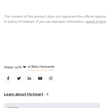
The content of this product does not represent the official opinion
or policy of Hotmart. If you see improper information,
report it here
in Mexico City
in Bogota
in Amsterdam
in Madrid
in Belo Horizonte
Made with
❤
Learn about Hotmart
Language