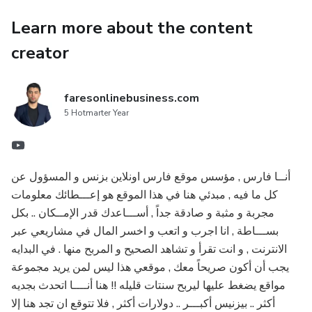
المكالمات، لضمان الإنتاجية ومعدلات النجاح القصوى.
Learn more about the content
في نهاية الدورة، ستمتلك مجموعة أدوات قوية للهيمنة على مجال
creator
المبيعات الكبيرة، مستفيدًا من تقنيات التعامل الاستراتيجي مع
المكالمات ومهارات إدارة الوقت. من اكتشاف العملاء المحتملين
إلى إغلاق المبيعات، نرشدك في كل خطوة نحو تحقيق النجاح اللا
faresonlinebusiness.com
مثيل له في المبيعات.
5 Hotmarter Year
انضم إلينا في هذه الرحلة مع "الهيمنة على التقويم: إتقان
المبيعات الهاتفية للمنتجات الثمينة" وأعد تعريف استراتيجية
أنــا فارس , مؤسس موقع فارس اونلاين بزنس و المسؤول عن
المبيعات الخاصة بك اليوم!
كل ما فيه , مبدئي هنا في هذا الموقع هو إعـــطائك معلومات
مجربة و مثبة و صادقة جداً , أســـاعدك قدر الإمــكان .. بكل
بســـاطة , انا اجرب و اتعب و اخسر المال في مشاريعي عبر
الانترنت , و انت تقرأ و تشاهد الصحيح و المربح منها . في البدايه
يجب أن أكون صريحاً معك , موقعي هذا ليس لمن يريد مجموعة
مواقع يضغط عليها ليربح سنتات قليله !! هنا أنــــا اتحدث بجديه
أكثر .. بيزنيس أكبـــر .. دولارات أكثر , فلا تتوقع ان تجد هنا إلا