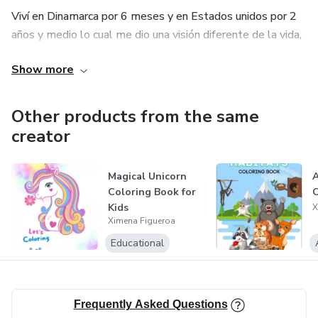
Viví en Dinamarca por 6 meses y en Estados unidos por 2
años y medio lo cual me dio una visión diferente de la vida,
de las personas y de como ser diferente para mejorar el
Show more
mundo es difícil pero es lo mejor.
Soy creativa y me gusta mucho aprender para emprender.
Other products from the same
creator
Magical Unicorn
A
Coloring Book for
C
Kids
X
Ximena Figueroa
Educational
Frequently Asked Questions