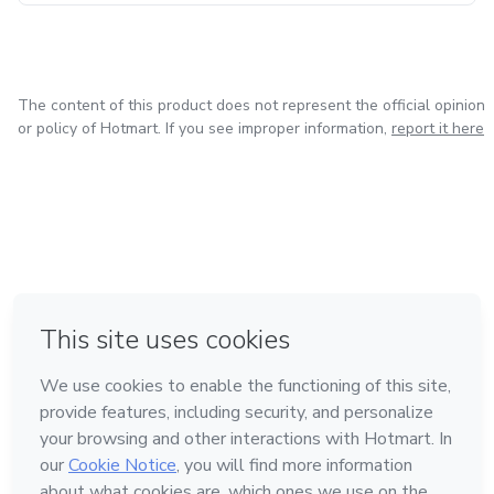
The content of this product does not represent the official opinion
or policy of Hotmart. If you see improper information,
report it here
in Mexico City
in Bogota
in Amsterdam
in Madrid
in Belo Horizonte
Made with
❤
Learn about Hotmart