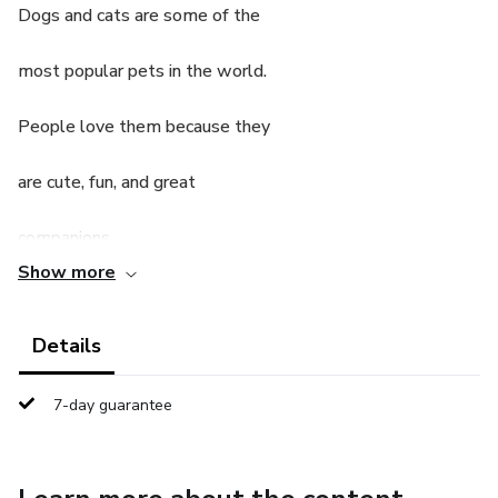
Dogs and cats are some of the
most popular pets in the world.
People love them because they
are cute, fun, and great
companions.
Show more
They live in homes with families
Details
and bring lots of love,
happiness, and playtime.
7-day guarantee