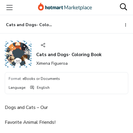
Go
Go
Go
to
to
to
the
payment
footer
main
Cats and Dogs- Coloring Book
content
Cats and Dogs- Coloring Book
Ximena Figueroa
Format
:
eBooks or Documents
Language
:
English
Dogs and Cats – Our
Favorite Animal Friends!