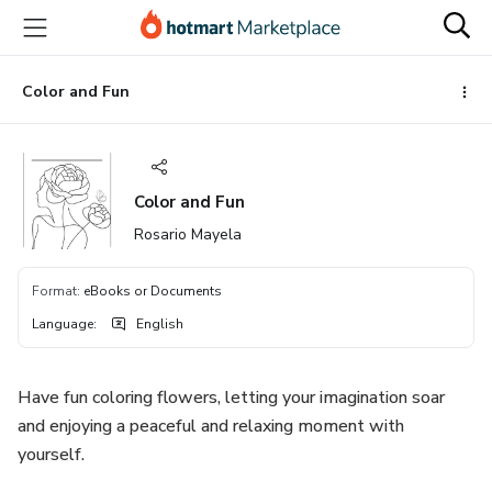
Go
Go
Go
to
to
to
the
payment
footer
main
Color and Fun
content
Color and Fun
Rosario Mayela
Format
:
eBooks or Documents
Language
:
English
Have fun coloring flowers, letting your imagination soar
and enjoying a peaceful and relaxing moment with
yourself.