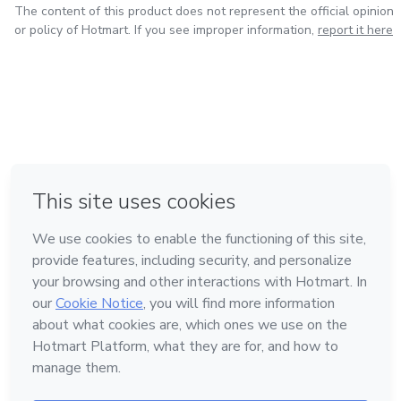
The content of this product does not represent the official opinion
or policy of Hotmart. If you see improper information,
report it here
in Mexico City
in Bogota
in Amsterdam
in Madrid
in Belo Horizonte
Made with
❤
Learn about Hotmart
Language
English