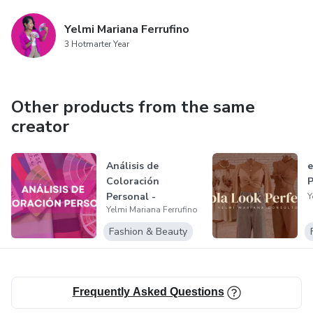
Yelmi Mariana Ferrufino
3 Hotmarter Year
Other products from the same
creator
Análisis de
e
Coloración
P
Personal -
Y
Yelmi Mariana Ferrufino
Colorimetría
Fashion & Beauty
Frequently Asked Questions