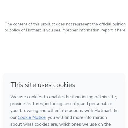
The content of this product does not represent the official opinion
or policy of Hotmart. If you see improper information,
report it here
in Mexico City
in Bogota
in Amsterdam
in Madrid
in Belo Horizonte
Made with
❤
Learn about Hotmart