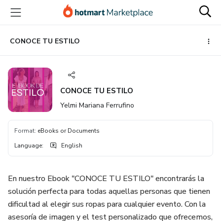
Go
Go
Go
to
to
to
the
payment
footer
main
CONOCE TU ESTILO
content
CONOCE TU ESTILO
Yelmi Mariana Ferrufino
Format
:
eBooks or Documents
Language
:
English
En nuestro Ebook "CONOCE TU ESTILO" encontrarás la
solución perfecta para todas aquellas personas que tienen
dificultad al elegir sus ropas para cualquier evento. Con la
asesoría de imagen y el test personalizado que ofrecemos,