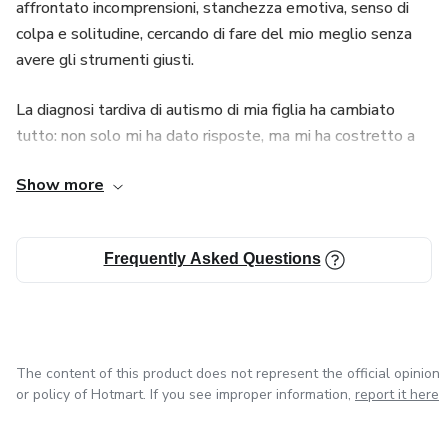
affrontato incomprensioni, stanchezza emotiva, senso di
colpa e solitudine, cercando di fare del mio meglio senza
avere gli strumenti giusti.
La diagnosi tardiva di autismo di mia figlia ha cambiato
tutto: non solo mi ha dato risposte, ma mi ha costretto a
ricostruire completamente il mio modo di vedere la vita, le
Show more
relazioni e me stessa. È stato doloroso, ma anche
liberatorio.
Frequently Asked Questions
Oggi il mio lavoro nasce proprio da questo percorso.
Attraverso il progetto *Vivere Atipicamente*,
accompagno altre madri che si sentono sovraccariche,
confuse e sole, aiutandole a comprendere la realtà atipica,
a ridurre il peso emotivo e a costruire una vita più
The content of this product does not represent the official opinion
equilibrata, senza perdere se stesse.
or policy of Hotmart. If you see improper information,
report it here
Il mio approccio è pratico, umano e applicabile alla vita