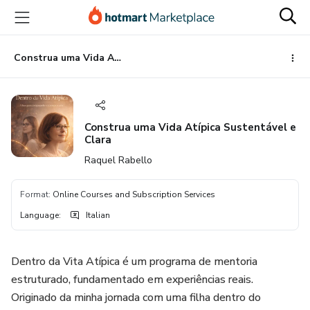
Go
Go
Go
to
to
to
the
payment
footer
main
Construa uma Vida Atípica Sustentável e Clara
content
Construa uma Vida Atípica Sustentável e
Clara
Raquel Rabello
Format
:
Online Courses and Subscription Services
Language
:
Italian
Dentro da Vita Atípica é um programa de mentoria
estruturado, fundamentado em experiências reais.
Originado da minha jornada com uma filha dentro do