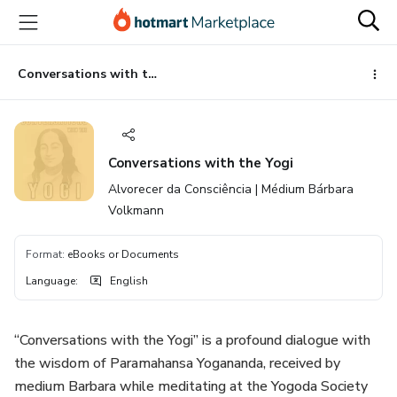
Go
Go
Go
to
to
to
the
payment
footer
main
Conversations with the Yogi
content
Conversations with the Yogi
Alvorecer da Consciência | Médium Bárbara
Volkmann
Format
:
eBooks or Documents
Language
:
English
“Conversations with the Yogi” is a profound dialogue with
the wisdom of Paramahansa Yogananda, received by
medium Barbara while meditating at the Yogoda Society