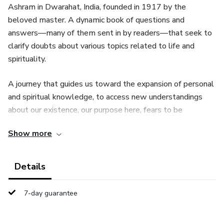
Ashram in Dwarahat, India, founded in 1917 by the
beloved master. A dynamic book of questions and
answers—many of them sent in by readers—that seek to
clarify doubts about various topics related to life and
spirituality.
A journey that guides us toward the expansion of personal
and spiritual knowledge, to access new understandings
about our existence, our purpose here, fears to be
released, and improvements to be achieved throughout our
Show more
spiritual journey to our final destination, the complete
liberation: spiritual self-realization.
Details
7-day guarantee