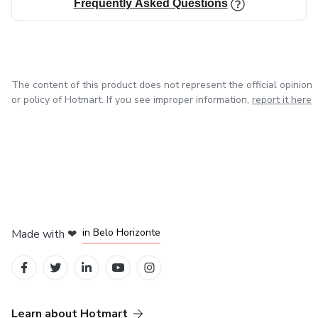
Frequently Asked Questions
The content of this product does not represent the official opinion
or policy of Hotmart. If you see improper information,
report it here
in Mexico City
in Bogota
in Amsterdam
in Madrid
in Belo Horizonte
Made with
❤
Learn about Hotmart