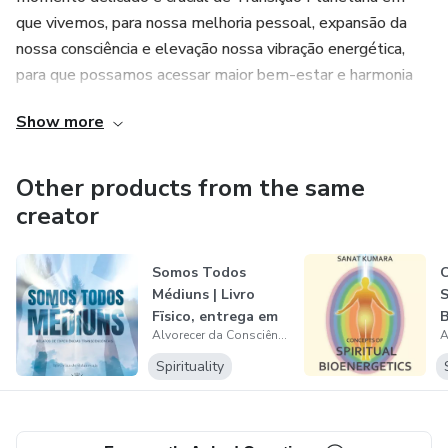
que vivemos, para nossa melhoria pessoal, expansão da
nossa consciência e elevação nossa vibração energética,
para que possamos acessar maior bem-estar e harmonia
em nossa vida diária.
Show more
Aqui você encontrará todos os E-books canalizados em
versão PDF.
Other products from the same
creator
Se preferir, os E-books também estão disponíveis em
versão Kindle, basta acessar:
Somos Todos
C
https://bit.ly/LivrosCanalizadosAlvorecerdaConsciencia
Médiuns | Livro
S
Fïsico, entrega em
B
Alvorecer da Consciência | Médium Bárbara Volkmann
mãos
Spirituality