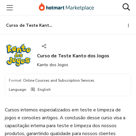
Go
Go
Go
to
to
to
the
payment
footer
main
Curso de Teste Kanto dos Jogos
content
Curso de Teste Kanto dos Jogos
Kanto dos Jogos
Format
:
Online Courses and Subscription Services
Language
:
English
Cursos internos especializados em teste e limpeza de
jogos e consoles antigos. A conclusão desse curso visa a
capacitação interna para teste e limpeza dos nossos
produtos, garantindo qualidade para nossos clientes