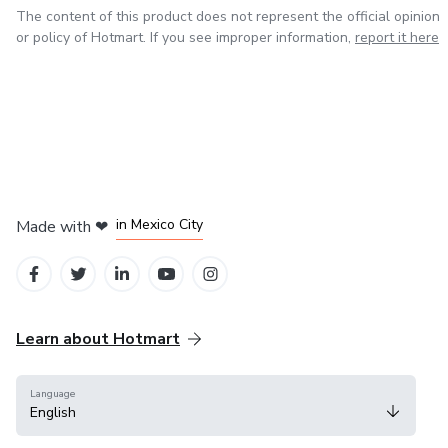
The content of this product does not represent the official opinion
or policy of Hotmart. If you see improper information,
report it here
in Bogota
in Amsterdam
in Madrid
in Mexico City
Made with
❤
in Belo Horizonte
Learn about Hotmart
Language
English