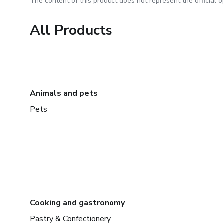
The content of this product does not represent the official op
All Products
Animals and pets
Pets
Cooking and gastronomy
Pastry & Confectionery