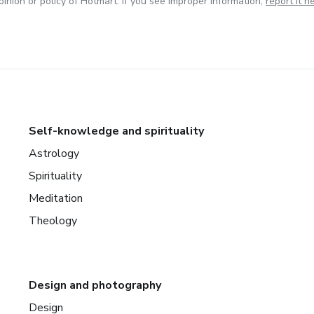
inion or policy of Hotmart. If you see improper information,
report it h
Self-knowledge and spirituality
Astrology
Spirituality
Meditation
Theology
Design and photography
Design