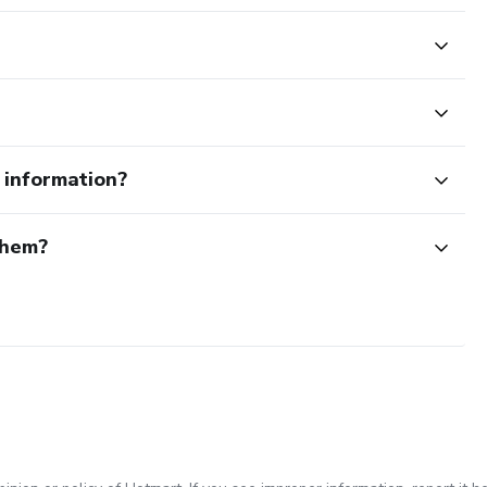
e information?
them?