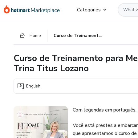
Go
Go
Go
Categories
to
to
to
the
payment
footer
main
Home
Curso de Treinamento para Mentoras Experiência do Lar - by Trina Titus Lozano
content
Curso de Treinamento para Men
Trina Titus Lozano
English
Com legendas em português.
Você está prestes a embarca
que apresentamos o curso de t