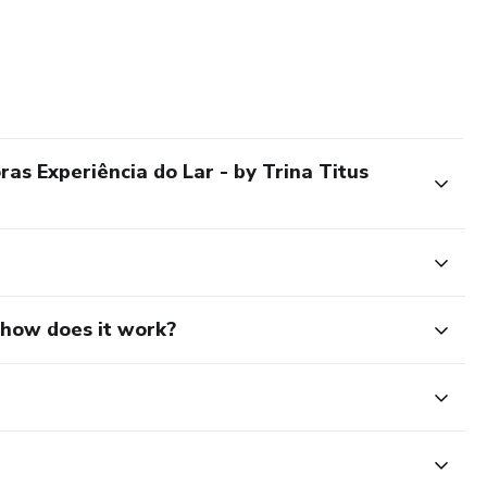
cionada, segundo a vontade de Deus transforma gerações. Lar,
cionada, segundo a vontade de Deus transforma gerações. Lar,
s Experiência do Lar - by Trina Titus
d how does it work?