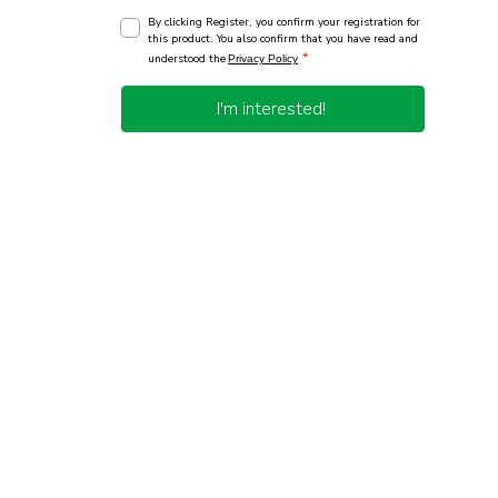
By clicking Register, you confirm your registration for
this product. You also confirm that you have read and
*
understood the
Privacy Policy
I'm interested!