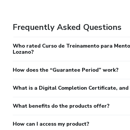
Ministério Experiência do Lar no Brasil. Uma mulher posi
refúgio de amor e paz.
Frequently Asked Questions
Ministério Experiência do Lar no Brasil. Uma mulher posi
refúgio de amor e paz.
Who rated Curso de Treinamento para Mentora
Lozano?
How does the “Guarantee Period” work?
What is a Digital Completion Certificate, an
What benefits do the products offer?
How can I access my product?