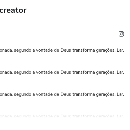
creator
ubra estratégias para cultivar um ambiente de aprendizado
 se sinta valorizada e incentivada a compartilhar suas
nhecimentos.
omo tocar o coração das mulheres que você mentora,
cionada, segundo a vontade de Deus transforma gerações. Lar,
 e a celebrar conquistas.
stará equipada não apenas com conhecimentos, mas com uma
cionada, segundo a vontade de Deus transforma gerações. Lar,
entoria. Junte-se a nós e faça parte de uma rede de
inspiram e se transformam mutuamente.
cionada, segundo a vontade de Deus transforma gerações. Lar,
ias memoráveis e impactantes, construindo um legado de
a-se agora e venha fazer a diferença na vida de tantas
cionada, segundo a vontade de Deus transforma gerações. Lar,