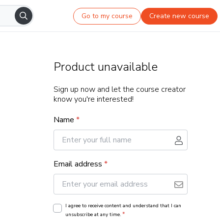
Go to my course
Create new course
Product unavailable
Sign up now and let the course creator
know you're interested!
Name
*
Email address
*
I agree to receive content and understand that I can
*
unsubscribe at any time.