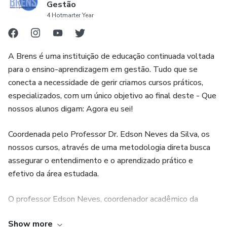
Gestão
4 Hotmarter Year
A Brens é uma instituição de educação continuada voltada
para o ensino-aprendizagem em gestão. Tudo que se
conecta a necessidade de gerir criamos cursos práticos,
especializados, com um único objetivo ao final deste - Que
nossos alunos digam: Agora eu sei!
Coordenada pelo Professor Dr. Edson Neves da Silva, os
nossos cursos, através de uma metodologia direta busca
assegurar o entendimento e o aprendizado prático e
efetivo da área estudada.
O professor Edson Neves, coordenador acadêmico da
Brens é Doutor em Engenharia Civil, na área de estudo
Show more
sobre Sistema de Gestão, pela Universidade Federal