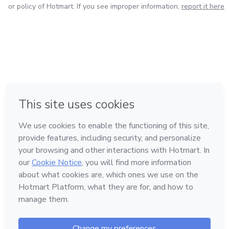
Segurança do Trabalho.
or policy of Hotmart. If you see improper information,
report it here
in Mexico City
in Bogota
in Amsterdam
in Madrid
in Belo Horizonte
Made with
❤
Learn about Hotmart
Language
English