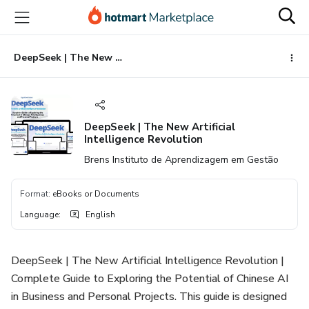
Go
Go
Go
to
to
to
the
payment
footer
main
DeepSeek | The New Artificial Intelligence Revolution
content
DeepSeek | The New Artificial
Intelligence Revolution
Brens Instituto de Aprendizagem em Gestão
Format
:
eBooks or Documents
Language
:
English
DeepSeek | The New Artificial Intelligence Revolution |
Complete Guide to Exploring the Potential of Chinese AI
in Business and Personal Projects. This guide is designed