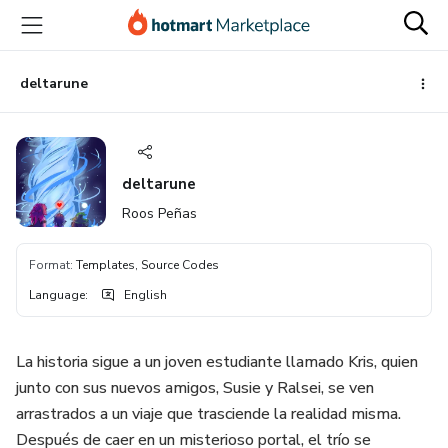
Go
Go
Go
to
to
to
the
payment
footer
main
deltarune
content
deltarune
Roos Peñas
Format
:
Templates, Source Codes
Language
:
English
La historia sigue a un joven estudiante llamado Kris, quien
junto con sus nuevos amigos, Susie y Ralsei, se ven
arrastrados a un viaje que trasciende la realidad misma.
Después de caer en un misterioso portal, el trío se