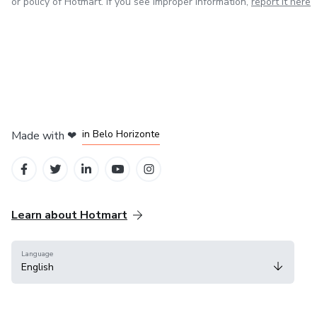
or policy of Hotmart. If you see improper information,
report it here
in Mexico City
in Bogota
in Amsterdam
in Madrid
in Belo Horizonte
Made with
❤
Learn about Hotmart
Language
English