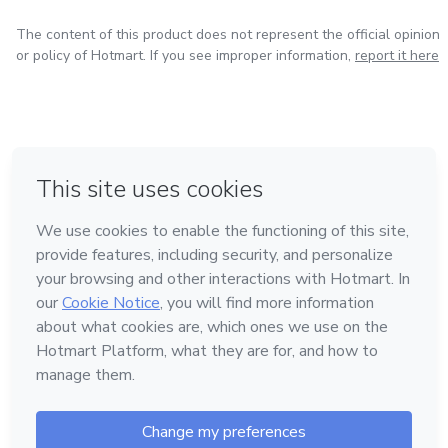
The content of this product does not represent the official opinion
or policy of Hotmart. If you see improper information,
report it here
in Mexico City
in Bogota
in Amsterdam
in Madrid
in Belo Horizonte
Made with
❤
Learn about Hotmart
Language
English