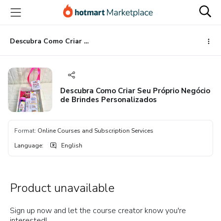
Go
Go
Go
to
to
to
the
payment
footer
main
Descubra Como Criar Seu Próprio Negócio de Brindes Personalizados
content
Descubra Como Criar Seu Próprio Negócio
de Brindes Personalizados
Format
:
Online Courses and Subscription Services
Language
:
English
Product unavailable
Sign up now and let the course creator know you're
interested!