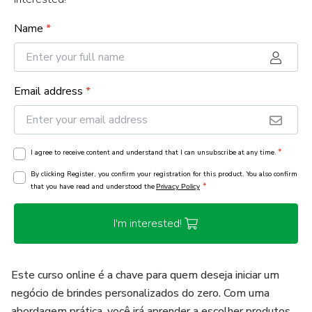
Name
*
Email address
*
*
I agree to receive content and understand that I can unsubscribe at any time.
By clicking Register, you confirm your registration for this product. You also confirm
*
that you have read and understood the
Privacy Policy
I'm interested!
Este curso online é a chave para quem deseja iniciar um
negócio de brindes personalizados do zero. Com uma
abordagem prática, você irá aprender a escolher produtos