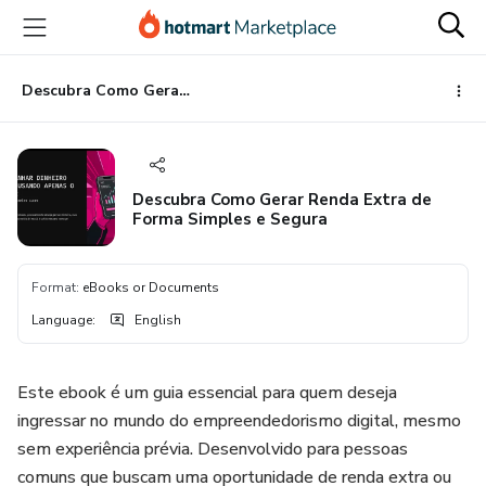
Go
Go
Go
to
to
to
the
payment
footer
main
Descubra Como Gerar Renda Extra de Forma Simples e Segura
content
Descubra Como Gerar Renda Extra de
Forma Simples e Segura
Format
:
eBooks or Documents
Language
:
English
Este ebook é um guia essencial para quem deseja
ingressar no mundo do empreendedorismo digital, mesmo
sem experiência prévia. Desenvolvido para pessoas
comuns que buscam uma oportunidade de renda extra ou