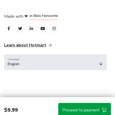
in Mexico City
in Bogota
in Amsterdam
in Madrid
in Belo Horizonte
Made with
❤
Learn about Hotmart
Language
English
Help Center
Terms
Privacy
Cookies
$9.99
Proceed to payment