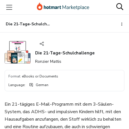
Go
Go
Go
to
to
to
the
payment
footer
main
Die 21-Tage-Schulchallenge
content
Die 21-Tage-Schulchallenge
Ronzier Mattis
Format
:
eBooks or Documents
Language
:
German
Ein 21-tägiges E-Mail-Programm mit dem 3-Säulen-
System, das ADHS- und impulsiven Kindern hilft, mit den
Hausaufgaben anzufangen, den Stoff wirklich zu behalten
und eine Routine aufzubauen, die auch in schwierigen