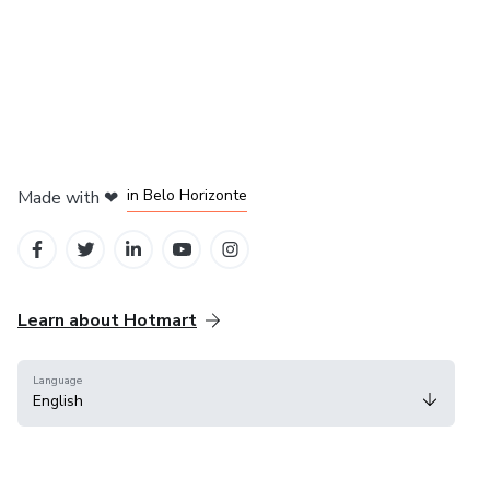
in Mexico City
in Bogota
in Amsterdam
in Madrid
in Belo Horizonte
Made with
❤
Learn about Hotmart
Language
English