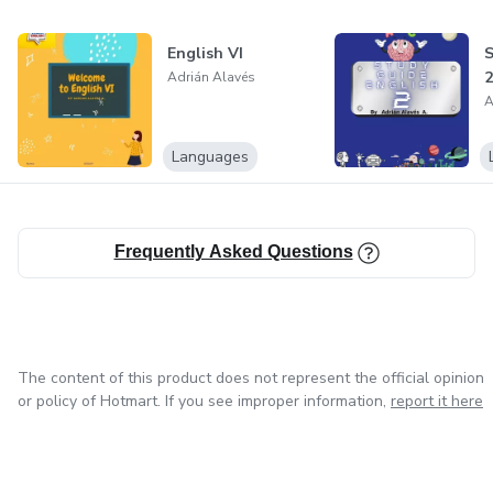
www.naturalezahumana.com.mx
English VI
S
2
Adrián Alavés
A
Languages
Frequently Asked Questions
The content of this product does not represent the official opinion
or policy of Hotmart. If you see improper information,
report it here