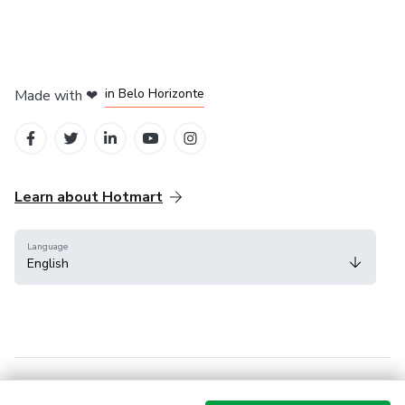
in Mexico City
in Bogota
in Amsterdam
in Madrid
in Belo Horizonte
Made with
❤
Learn about Hotmart
Language
English