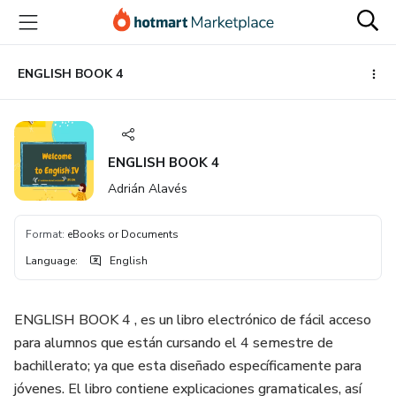
Go
Go
Go
to
to
to
the
payment
footer
main
ENGLISH BOOK 4
content
ENGLISH BOOK 4
Adrián Alavés
Format
:
eBooks or Documents
Language
:
English
ENGLISH BOOK 4 , es un libro electrónico de fácil acceso
para alumnos que están cursando el 4 semestre de
bachillerato; ya que esta diseñado específicamente para
jóvenes. El libro contiene explicaciones gramaticales, así