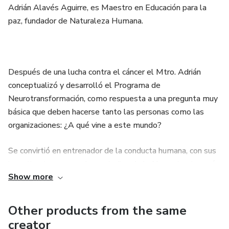
Adrián Alavés Aguirre, es Maestro en Educación para la
paz, fundador de Naturaleza Humana.
Después de una lucha contra el cáncer el Mtro. Adrián
conceptualizó y desarrolló el Programa de
Neurotransformación, como respuesta a una pregunta muy
básica que deben hacerse tanto las personas como las
organizaciones: ¿A qué vine a este mundo?
Se convirtió en entrenador de la conducta humana, con sus
investigaciones y con los estudios de la Neurociencia, creó
Show more
la primera aceleradora de líderes con el método más
rápido y efectivo para entender y transformar la conducta
de las personas y llevar a organizaciones al siguiente nivel.
Other products from the same
creator