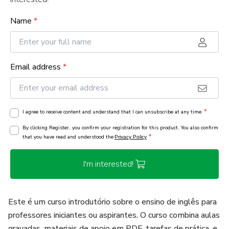
Name
*
Email address
*
*
I agree to receive content and understand that I can unsubscribe at any time.
By clicking Register, you confirm your registration for this product. You also confirm
*
that you have read and understood the
Privacy Policy
I'm interested!
Este é um curso introdutório sobre o ensino de inglês para
professores iniciantes ou aspirantes. O curso combina aulas
gravadas, materiais de apoio em PDF, tarefas de prática, e