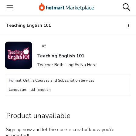
Go
Go
Go
to
to
to
the
payment
footer
main
Teaching English 101
content
Teaching English 101
Teacher Beth - Inglês Na Hora!
Format
:
Online Courses and Subscription Services
Language
:
English
Product unavailable
Sign up now and let the course creator know you're
interested!