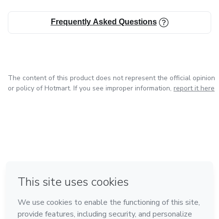
Frequently Asked Questions
The content of this product does not represent the official opinion
or policy of Hotmart. If you see improper information,
report it here
in Bogota
in Amsterdam
in Madrid
in Mexico City
Made with
❤
in Belo Horizonte