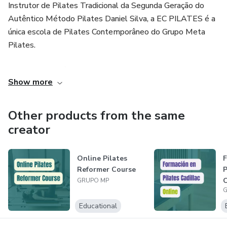
Instrutor de Pilates Tradicional da Segunda Geração do
Autêntico Método Pilates Daniel Silva, a EC PILATES é a
única escola de Pilates Contemporâneo do Grupo Meta
Pilates.
Um grupo que já formou mais de 12 mil alunos em todo
Show more
mundo desde a fundação da escola em 2012, vários cases
de sucesso, que vão de alunos que abriram seus próprios
estúdios de Pilates até alunos que trabalham como
Other products from the same
instrutores de Pilates.
creator
Online Pilates
F
Reformer Course
P
O
GRUPO MP
G
Educational