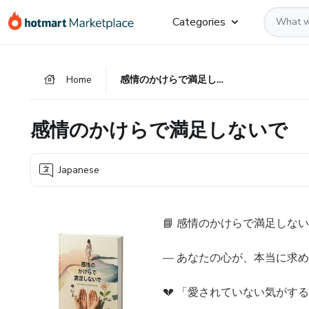
Go
Go
Go
Categories
to
to
to
the
payment
footer
main
Home
感情のかけらで満足しないで
content
感情のかけらで満足しないで
Japanese
📘 感情のかけらで満足しな
― あなたの心が、本当に求め
💔 「愛されていない気が