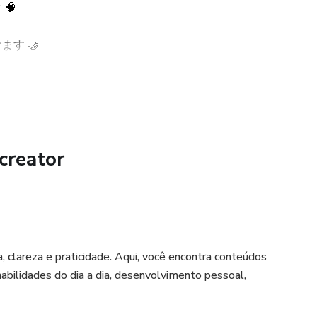
🧠
放する力が身につきます。
す 🤝
ント
す 💪
合える自分へ。
creator
穏やかで前向きに変わっていく。
 clareza e praticidade. Aqui, você encontra conteúdos
いる
 habilidades do dia a dia, desenvolvimento pessoal,