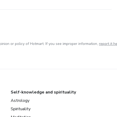
inion or policy of Hotmart. If you see improper information,
report it h
Self-knowledge and spirituality
Astrology
Spirituality