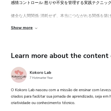
感情コントロール: 怒りや不安を管理する実践テクニック 
「我慢する愛」から自分を解
健全な人間関係: 消耗せず、本当につながれる関係を築けま
✅ 本物のつながりを育てるヒ
Show more
レジリエンス: 困難や批判に折れない心の強さが身につきま
もう一度、誰かと心から向き
📘 短時間で読めて、深い変化を実感！ [今すぐ購入]
✅ 自分を愛することの大切さ
Learn more about the content 
恋愛だけでなく、人生全体が
📖 こんな方におすすめです
Kokoro Lab
7 Hotmarter Year
一方的な関係に疲れている
O Kokoro Lab nasceu com a missão de ensinar com leveza,
「愛されていない」と感じて
criados para facilitar sua jornada de aprendizado, seja em
criatividade ou conhecimento técnico.
優しさが利用されてしまう