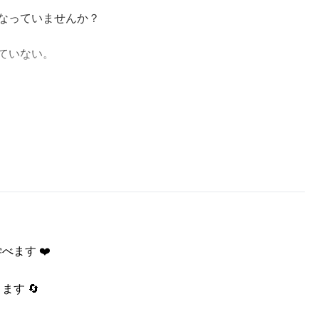
なっていませんか？
ていない。
は冷たさや沈黙ばかり――。
で満足しないで』は、
ではなく、“本当の愛”を選ぶための本です。
ます ❤️
自分になるヒントが満載。
す 🔄
勇気