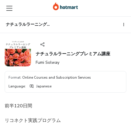
Go
Go
Go
to
to
to
the
payment
footer
main
ナチュラルラーニングプレミアム講座
content
ナチュラルラーニングプレミアム講座
Fumi Solway
Format
:
Online Courses and Subscription Services
Language
:
Japanese
前半120日間
リコネクト実践プログラム