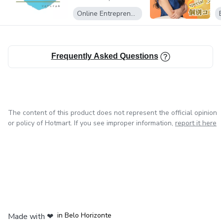
世界中のママ達が集まるコミュニティを複数運営したり、
クーリング講座
Online Entrepreneurship
自分が学び、実行、経験して心から良かったと思ったこと
Unschooling Les...
をお伝えする独自の講座で人生や毎日の生活が激変する家
族が続出。
Frequently Asked Questions
子供達は私達の未来。全てのこどもたちが最高に自分らし
く輝ける世界を目指して日々活動をしている。
The content of this product does not represent the official opinion
or policy of Hotmart. If you see improper information,
report it here
in Mexico City
in Bogota
in Amsterdam
in Madrid
in Belo Horizonte
Made with
❤