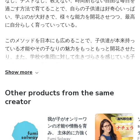
なし、テストなし、教えない、時間割もない自由な毎日を
過ごす方法で育てることで、自らの子供達は好奇心いっぱ
い、学ぶのが大好きで、様々な能力を開花させつつ、最高
に自分らしく育っていっている。
このメソッドを日本にも広めることで、子供達が本来持っ
ている才能やその子なりの魅力をもっともっと開花させた
り、また、学校や集団に対して生きづらさを感じている子
供達が伸び伸び元気に育っていけると確信。
Show more
ママが子育ての自分の枠を外したり、明るく子育てを楽し
んでいく為のセミナー、コンサルティングのサポートとし
Other products from the same
て、未来を担う子供達を子供主導型で世界が教室のナチュ
creator
ラルラーニングで子育てしたいママ為のリ・コネクト講座
をはじめ、親子で自分軸で力強く生きていきたいご家族の
我が子がオンリーワ
子育て・教育、自然派健康法、オンラインビジネスなどに
ンの才能や情熱を育
関する数々のオンライン講座を主宰。
み、 主体的に力強く
Fumi Solway
F
生きていく！アンス