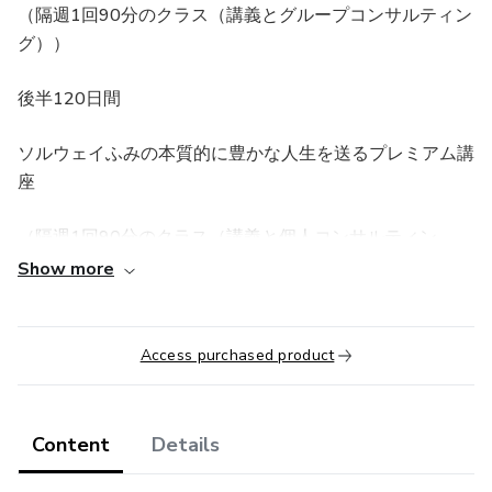
（隔週1回90分のクラス（講義とグループコンサルティン
グ））
後半120日間
ソルウェイふみの本質的に豊かな人生を送るプレミアム講
座
（隔週1回90分のクラス（講義と個人コンサルティン
グ））
Show more
※ 後半はナチュラルラーニングをしていく人生で重要
な、親子共に健康で幸せ、且つ共に経済的にも自立して、
Access purchased product
社会に貢献していく為のプログラムとなります。
あなたとお子さんに特別にカスタマイズした
Content
Details
願った通りの人生を生きる為のプレミアムな授業と実践指