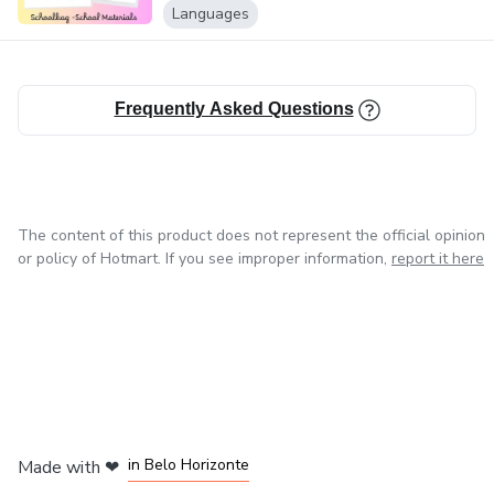
Languages
Frequently Asked Questions
The content of this product does not represent the official opinion
or policy of Hotmart. If you see improper information,
report it here
in Mexico City
in Bogota
in Amsterdam
in Madrid
in Belo Horizonte
Made with
❤