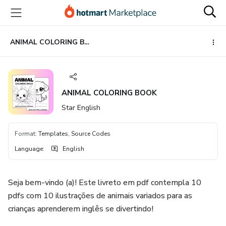
Go
Go
Go
to
to
to
the
payment
footer
main
ANIMAL COLORING BOOK
content
ANIMAL COLORING BOOK
Star English
Format
:
Templates, Source Codes
Language
:
English
Seja bem-vindo (a)! Este livreto em pdf contempla 10
pdfs com 10 ilustrações de animais variados para as
crianças aprenderem inglês se divertindo!