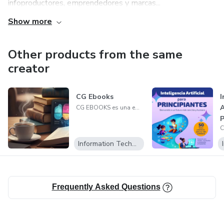
infoproductores, emprendedores y marcas...
Show more
Other products from the same
creator
CG Ebooks
I
A
CG EBOOKS es una empresa especializada en la creación y producción de ebooks digitales de alta calidad
Information Technology
Frequently Asked Questions