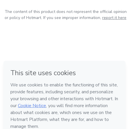
The content of this product does not represent the official opinion
or policy of Hotmart. If you see improper information,
report it here
in Bogota
in Amsterdam
in Madrid
in Mexico City
Made with
❤
in Belo Horizonte
Learn about Hotmart
Language
English