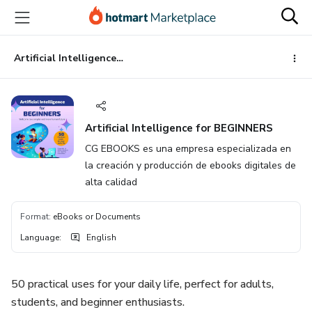
Go
Go
Go
to
to
to
the
payment
footer
main
Artificial Intelligence for BEGINNERS
content
Artificial Intelligence for BEGINNERS
CG EBOOKS es una empresa especializada en
la creación y producción de ebooks digitales de
alta calidad
Format
:
eBooks or Documents
Language
:
English
50 practical uses for your daily life, perfect for adults,
students, and beginner enthusiasts.