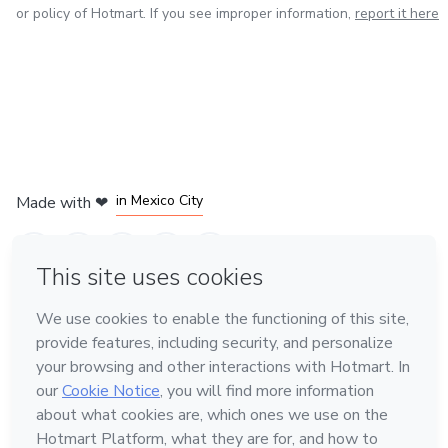
or policy of Hotmart. If you see improper information,
report it here
in Bogota
in Amsterdam
in Madrid
in Mexico City
Made with
❤
in Belo Horizonte
Learn about Hotmart
Language
English