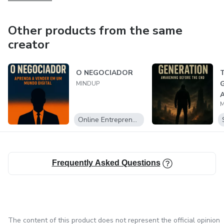
Other products from the same
creator
O NEGOCIADOR
T
G
MINDUP
A
M
t
Online Entrepreneurship
Frequently Asked Questions
The content of this product does not represent the official opinion