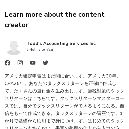
✔ 申告が必要かどうか
Learn more about the content
✔ 今後整理すべきポイント
creator
✔ 専門家サポートが必要な範囲
Todd's Accounting Services Inc
などを、日本語でわかりやすく整理します。
2 Hotmarter Year
無理にサービスを勧める場ではなく、
アメリカ確定申告はまだ間に合います。アメリカ30年、
納得して次の選択をするための相談時間 としてご利用い
CPA25年。あなたのタックスリターンを正確に作成し
ただけます。
て、たくさんの還付金を生み出します。節税対策のタック
スリターンはこちらです。タックスリターンマスターコー
スでは、自分でタックスリターンができるようになる。自
信をもって作成できる。タックスリターンの講座です。1
か月で基礎から応用まで身につけます。はじめてのタック
スリターンも怖くない。書類の整理の仕方から入力の方