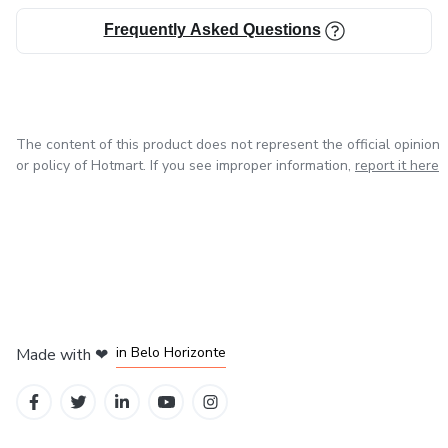
もしも口座間で移動がある場合は 年末の残高でいいです
Frequently Asked Questions
年末の残高が ＄50,000ドル以上であれば FATCAが必
要になります
FATCAをする場合は 修正申告も必要になります
The content of this product does not represent the official opinion
or policy of Hotmart. If you see improper information,
report it here
FATCAは1040と一緒に提出しないといけないからです
「１万ドル以下の残高の口座はFBARで申告しなくていい
ですか？」
お持ちの銀行口座の残高の合計が＄10,000ドル以上の場
in Mexico City
in Bogota
in Amsterdam
in Madrid
合は
in Belo Horizonte
Made with
❤
全部の銀行口座を申告します
たとえば 口座A残高＄1000ドル、口座B残高＄9,000ド