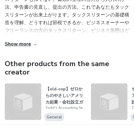
法、申告書の見直し、提出の方法。これであなたもタック
スリターンが出来上がります。タックスリターンの基礎構
造を理解、どうすれば節税できるか、ビジネスオーナーや
フリーランスの方のタックスリターン。ビジネス形態はど
うするのが一番いいのか理解できるようになります。以上
Show more
の条件を満たした申告をしたうえで
ストリームラインを使用して
Other products from the same
creator
罰金を回避した FBARの申告をしたいと思います
【old-cop】ゼロか
手続きはこちらですべて行います
らのやさしいアメリ
カ起業・会社設立ガ
以下 よくある質問です
Todd's Accounting Services Inc
イド - starting
s
General
FBARに関するよくある質問