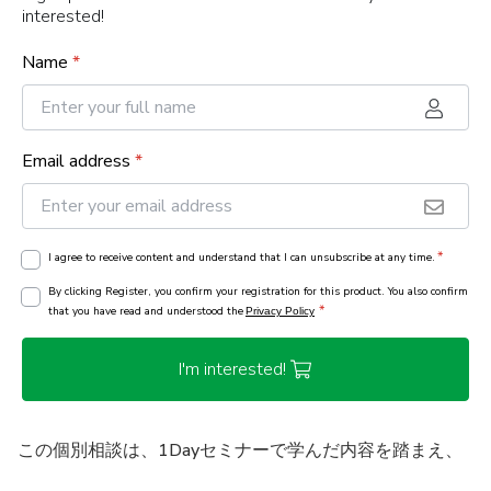
interested!
Name
*
Email address
*
*
I agree to receive content and understand that I can unsubscribe at any time.
By clicking Register, you confirm your registration for this product. You also confirm
*
that you have read and understood the
Privacy Policy
I'm interested!
この個別相談は、1Dayセミナーで学んだ内容を踏まえ、