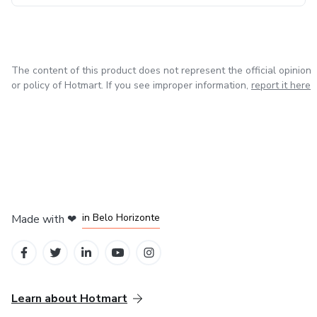
The content of this product does not represent the official opinion
or policy of Hotmart. If you see improper information,
report it here
in Mexico City
in Bogota
in Amsterdam
in Madrid
in Belo Horizonte
Made with
❤
Learn about Hotmart