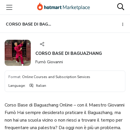
Go
Go
Go
to
to
to
the
payment
footer
main
CORSO BASE DI BAGUAZHANG
content
CORSO BASE DI BAGUAZHANG
Furnò Giovanni
Format
:
Online Courses and Subscription Services
Language
:
Italian
Corso Base di Baguazhang Online – con il Maestro Giovanni
Furnò Hai sempre desiderato praticare il Baguazhang, ma
non hai una scuola vicino o non riesci a trovare il tempo per
frequentare una palestra? Da oggi non è più un problema.