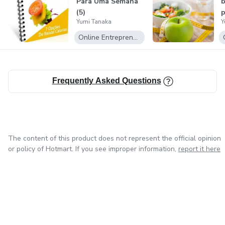
Para Uma Semana
(5)
p
Yumi Tanaka
Y
Online Entrepreneurship
Frequently Asked Questions
The content of this product does not represent the official opinion
or policy of Hotmart. If you see improper information,
report it here