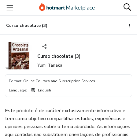
Go
Go
Go
to
to
to
the
payment
footer
main
Curso chocolate (3)
content
Curso chocolate (3)
Yumi Tanaka
Format
:
Online Courses and Subscription Services
Language
:
English
Este produto é de caráter exclusivamente informativo e
tem como objetivo compartilhar estudos, experiências e
opiniões pessoais sobre o tema abordado. As informações
aqui contidas não substituem orientações de profissionais