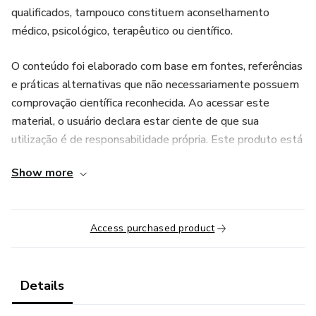
qualificados, tampouco constituem aconselhamento
médico, psicológico, terapêutico ou científico.
O conteúdo foi elaborado com base em fontes, referências
e práticas alternativas que não necessariamente possuem
comprovação científica reconhecida. Ao acessar este
material, o usuário declara estar ciente de que sua
utilização é de responsabilidade própria. Este produto está
em conformidade com as diretrizes e políticas de conteúdo
Show more
da plataforma e destina-se apenas a fins educacionais e de
desenvolvimento pessoal.
Access purchased product
Details