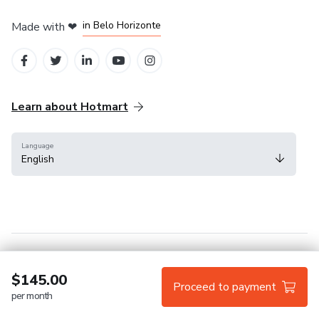
in Mexico City
in Bogota
in Amsterdam
in Madrid
in Belo Horizonte
Made with
❤
Learn about Hotmart
Language
English
Help Center
Terms
Privacy
Cookies
$145.00
Proceed to payment
per month
Hotmart — 2011-2026 © All rights reserved.