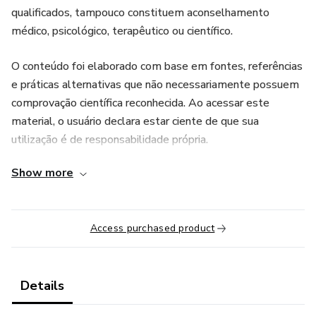
qualificados, tampouco constituem aconselhamento
médico, psicológico, terapêutico ou científico.
O conteúdo foi elaborado com base em fontes, referências
e práticas alternativas que não necessariamente possuem
comprovação científica reconhecida. Ao acessar este
material, o usuário declara estar ciente de que sua
utilização é de responsabilidade própria.
Show more
Este produto está em conformidade com as diretrizes e
políticas de conteúdo da plataforma e destina-se apenas a
fins educacionais e de desenvolvimento pessoal.
Access purchased product
Details