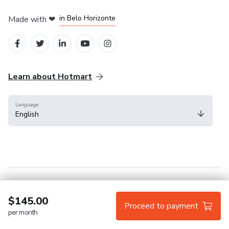
in Mexico City
in Bogota
in Amsterdam
in Madrid
in Belo Horizonte
Made with
❤
Learn about Hotmart
Language
English
Help Center
Terms
Privacy
Cookies
$145.00
Proceed to payment
per month
Hotmart — 2011-2026 © All rights reserved.