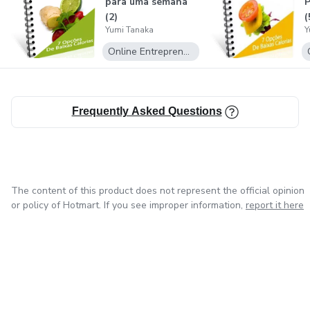
para uma semana
(2)
(
Yumi Tanaka
Y
Online Entrepreneurship
Frequently Asked Questions
The content of this product does not represent the official opinion
or policy of Hotmart. If you see improper information,
report it here