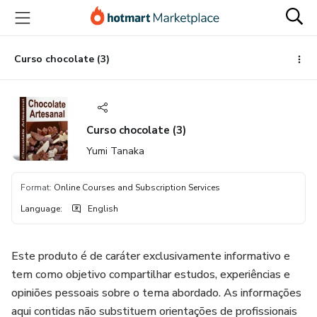
Go
Go
Go
to
to
to
the
payment
footer
main
Curso chocolate (3)
content
Curso chocolate (3)
Yumi Tanaka
Format
:
Online Courses and Subscription Services
Language
:
English
Este produto é de caráter exclusivamente informativo e
tem como objetivo compartilhar estudos, experiências e
opiniões pessoais sobre o tema abordado. As informações
aqui contidas não substituem orientações de profissionais