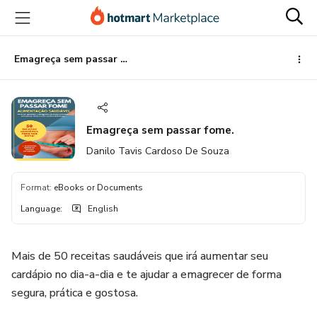
Go
Go
Go
to
to
to
the
payment
footer
main
Emagreça sem passar fome.
content
Emagreça sem passar fome.
Danilo Tavis Cardoso De Souza
Format
:
eBooks or Documents
Language
:
English
Mais de 50 receitas saudáveis que irá aumentar seu
cardápio no dia-a-dia e te ajudar a emagrecer de forma
segura, prática e gostosa.