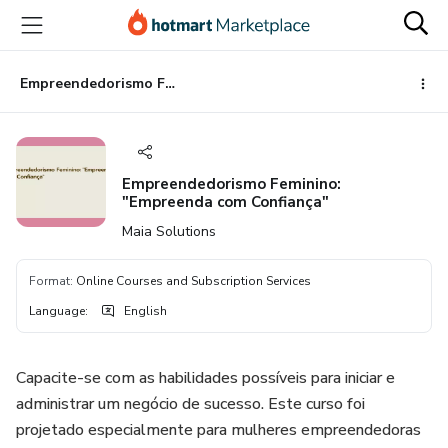
Go
Go
Go
to
to
to
the
payment
footer
main
Empreendedorismo Feminino: "Empreenda com Confiança"
content
Empreendedorismo Feminino:
"Empreenda com Confiança"
Maia Solutions
Format
:
Online Courses and Subscription Services
Language
:
English
Capacite-se com as habilidades possíveis para iniciar e
administrar um negócio de sucesso. Este curso foi
projetado especialmente para mulheres empreendedoras