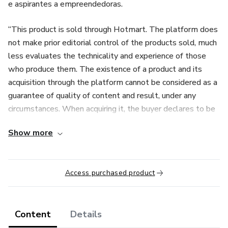
e aspirantes a empreendedoras.
“This product is sold through Hotmart. The platform does
not make prior editorial control of the products sold, much
less evaluates the technicality and experience of those
who produce them. The existence of a product and its
acquisition through the platform cannot be considered as a
guarantee of quality of content and result, under any
circumstances. When acquiring it, the buyer declares to be
aware of this information. Hotmart's terms and policies
Show more
can be accessed here, even before completing the
purchase."
Access purchased product
Content
Details