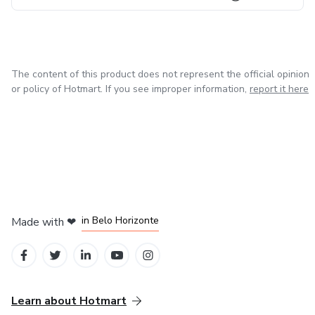
The content of this product does not represent the official opinion
or policy of Hotmart. If you see improper information,
report it here
in Mexico City
in Bogota
in Amsterdam
in Madrid
in Belo Horizonte
Made with
❤
Learn about Hotmart