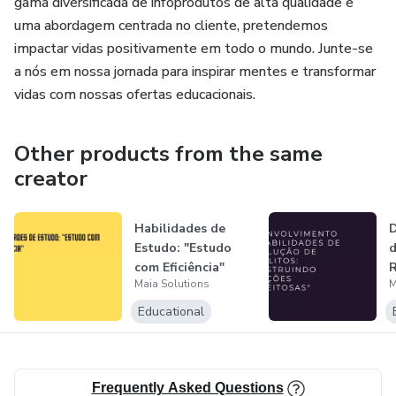
gama diversificada de infoprodutos de alta qualidade e
uma abordagem centrada no cliente, pretendemos
impactar vidas positivamente em todo o mundo. Junte-se
a nós em nossa jornada para inspirar mentes e transformar
vidas com nossas ofertas educacionais.
Other products from the same
creator
Habilidades de
D
Estudo: "Estudo
d
com Eficiência"
R
Maia Solutions
M
C
Educational
Frequently Asked Questions