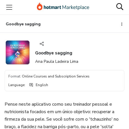
Go
Go
Go
to
to
to
the
payment
footer
main
Goodbye sagging
content
Goodbye sagging
Ana Paula Ladeira Lima
Format
:
Online Courses and Subscription Services
Language
:
English
Pense neste aplicativo como seu treinador pessoal e
nutricionista focados em um único objetivo: recuperar a
firmeza da sua pele. Se você sofre com o 'tchauzinho' no
braço, a flacidez na barriga pós-parto, ou a pele 'solta'