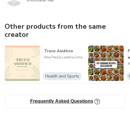
8 Hotmarter Year
Other products from the same
creator
Truco Asiático
F
a
Ana Paula Ladeira Lima
A
Health and Sports
Frequently Asked Questions