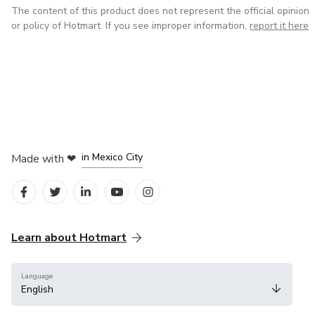
The content of this product does not represent the official opinion
or policy of Hotmart. If you see improper information,
report it here
in Bogota
in Amsterdam
in Madrid
in Mexico City
Made with
❤
in Belo Horizonte
Learn about Hotmart
Language
English