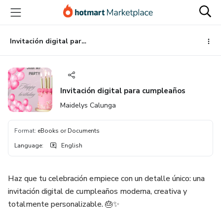
Go
Go
Go
to
to
to
the
payment
footer
main
Invitación digital para cumpleaños
content
Invitación digital para cumpleaños
Maidelys Calunga
Format
:
eBooks or Documents
Language
:
English
Haz que tu celebración empiece con un detalle único: una
invitación digital de cumpleaños moderna, creativa y
totalmente personalizable. 🎂✨