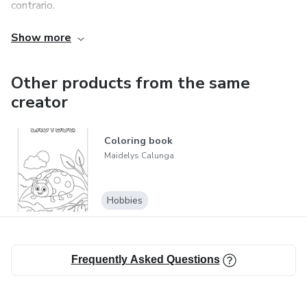
contrario.
Show more
👉 Inscríbete ahora y empieza a crear contenido que
impacte, conecte y te genere ingresos reales.
Other products from the same
creator
Coloring book
Maidelys Calunga
Hobbies
Frequently Asked Questions