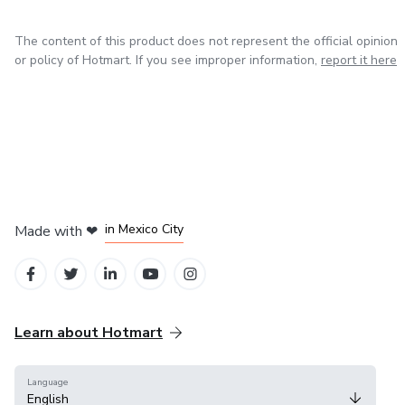
The content of this product does not represent the official opinion
or policy of Hotmart. If you see improper information,
report it here
in Bogota
in Amsterdam
in Madrid
in Mexico City
Made with
❤
in Belo Horizonte
Learn about Hotmart
Language
English