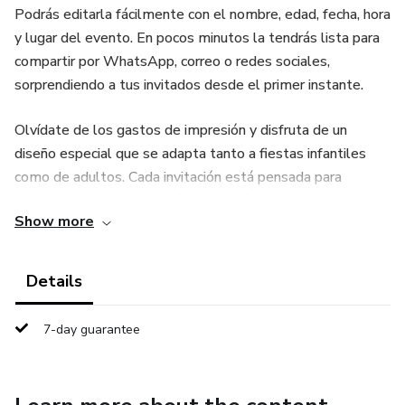
Podrás editarla fácilmente con el nombre, edad, fecha, hora
y lugar del evento. En pocos minutos la tendrás lista para
compartir por WhatsApp, correo o redes sociales,
sorprendiendo a tus invitados desde el primer instante.
Olvídate de los gastos de impresión y disfruta de un
diseño especial que se adapta tanto a fiestas infantiles
como de adultos. Cada invitación está pensada para
transmitir alegría y emoción, convirtiéndose en el mejor
Show more
comienzo de tu día especial.
👉 Descarga tu invitación digital ahora y haz de tu
Details
cumpleaños un recuerdo inolvidable.
7-day guarantee