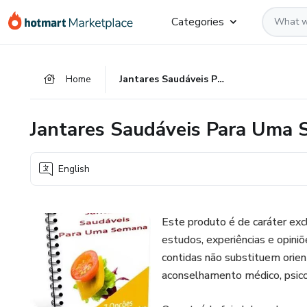
Go
Go
Go
Categories
to
to
to
the
payment
footer
main
Home
Jantares Saudáveis Para Uma Semana (5)
content
Jantares Saudáveis Para Uma 
English
Este produto é de caráter ex
estudos, experiências e opini
contidas não substituem orien
aconselhamento médico, psicoló