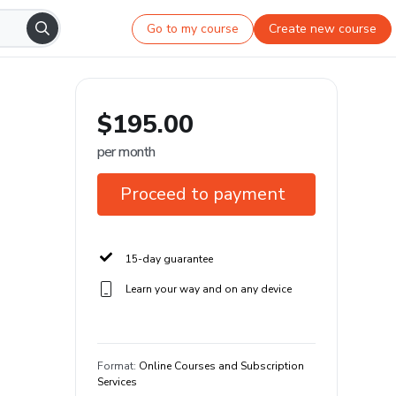
Go to my course
Create new course
$195.00
per month
Proceed to payment
15-day guarantee
Learn your way and on any device
Format
:
Online Courses and Subscription
Services