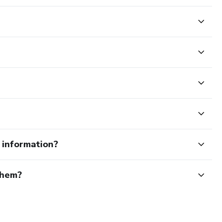
e information?
them?