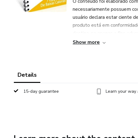
O conteúdo foi elaborado com 
necessariamente possuem comp
usuário declara estar ciente d
produto está em conformidade 
destina-se apenas a fins educ
Show more
Details
15-day guarantee
Learn your way 